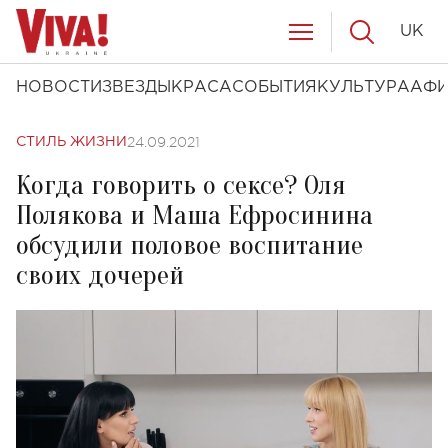
UK
НОВОСТИ
ЗВЕЗДЫ
КРАСА
СОБЫТИЯ
КУЛЬТУРА
АФ
24.09.2021
СТИЛЬ ЖИЗНИ
Когда говорить о сексе? Оля
Полякова и Маша Ефросинина
обсудили половое воспитание
своих дочерей