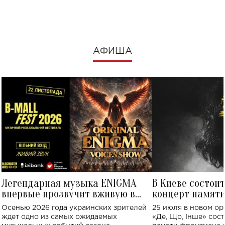
посмотреть в к
АФИША
Легендарная музыка ENIGMA
В Киеве состои
впервые прозвучит вживую в
концерт памят
Украине: где состоится концерт
Клименко: более
Осенью 2026 года украинских зрителей
25 июля в новом op
исполнят песн
ждет одно из самых ожидаемых
«Де, Що, Інше» сос