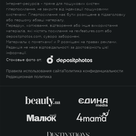
Інтернет-ресурсів – пряме для пошукових систем
гіперпосилання, не закрите від індексації пошуковими
системами. Гіперпосилання має бути розміщене в підзаголовку
або першому абзаці матеріалу.
Передрук, копіювання, відтворення або інше використання
матеріалів, які містять посилання на rexfeatures.com або
depositphotos.com, суворо заборонені.
Материалы с пометками
!
и
P
розміщені на правах реклами.
Редакція не несе відповідальності за достовірність цієї
інформації.
Стоковые фото от:
Правила использования сайта
Политика конфиденциальности
Редакционная политика