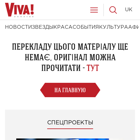
UK
НОВОСТИ
ЗВЕЗДЫ
КРАСА
СОБЫТИЯ
КУЛЬТУРА
АФ
ПЕРЕКЛАДУ ЦЬОГО МАТЕРІАЛУ ЩЕ
НЕМАЄ, ОРИГІНАЛ МОЖНА
ПРОЧИТАТИ -
ТУТ
НА ГЛАВНУЮ
СПЕЦПРОЕКТЫ