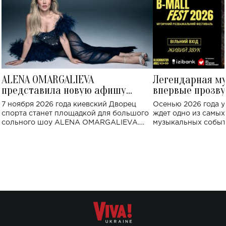
ALENA OMARGALIEVA
Легендарная м
представила новую афишу
впервые прозву
большого концерта во Дворце
Украине: где со
7 ноября 2026 года киевский Дворец
Осенью 2026 года у
спорта
спорта станет площадкой для большого
ждет одно из самы
сольного шоу ALENA OMARGALIEVA.
музыкальных событ
Концерт получил символичное название
«Не пьяная — влюбленная».