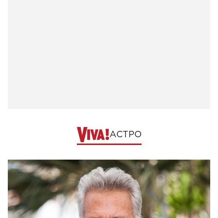
АСТРО