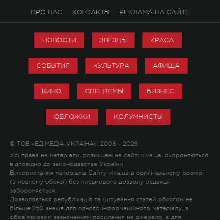
ПРО НАС
КОНТАКТЫ
РЕКЛАМА НА САЙТЕ
НОВОСТИ
ЗВЕЗДЫ
КРАСА
СОБЫТИЯ
КУЛЬТУРА
АФИША
КИНО
СПЕЦТЕМЫ
БИЗНЕС
ОБЛОЖКИ
КОЛУМНИСТЫ
© ТОВ «ЕДІМЕДІА-УКРАЇНА», 2008 - 2026
Усі права на матеріали, розміщені на сайті viva.ua, охороняються
відповідно до законодавства України.
Використання матеріалів Сайту viva.ua в оригінальному розмірі
(в повному обсязі) без письмового дозволу редакції
забороняється.
Дозволяється републікація та цитування статей обсягом не
більше 250 знаків для одного інформаційного матеріалу, з
обов'язковим зазначенням посилання на джерело, а для