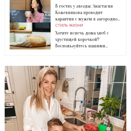
В гостях у звезды: Анастасия
Кожевникова проводит
карантин с мужем в загородном
доме
СТИЛЬ ЖИЗНИ
Хотите испечь дома хлеб с
хрустящей корочкой?
Воспользуйтесь нашими
простыми советами