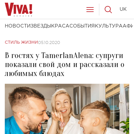
UK
НОВОСТИ
ЗВЕЗДЫ
КРАСА
СОБЫТИЯ
КУЛЬТУРА
АФ
05.10.2020
СТИЛЬ ЖИЗНИ
В гостях у TamerlanAlena: супруги
показали свой дом и рассказали о
любимых блюдах