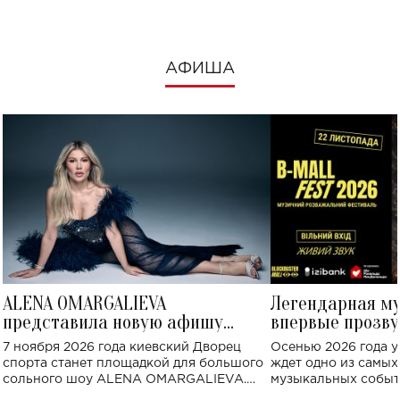
АФИША
ALENA OMARGALIEVA
Легендарная м
представила новую афишу
впервые прозву
большого концерта во Дворце
Украине: где со
7 ноября 2026 года киевский Дворец
Осенью 2026 года у
спорта
спорта станет площадкой для большого
ждет одно из самы
сольного шоу ALENA OMARGALIEVA.
музыкальных событ
Концерт получил символичное название