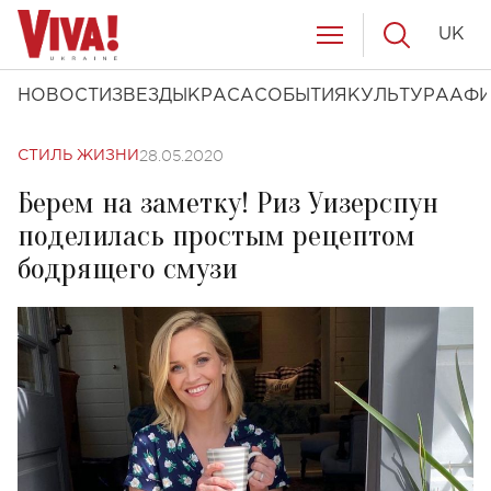
UK
НОВОСТИ
ЗВЕЗДЫ
КРАСА
СОБЫТИЯ
КУЛЬТУРА
АФ
28.05.2020
СТИЛЬ ЖИЗНИ
Берем на заметку! Риз Уизерспун
поделилась простым рецептом
бодрящего смузи