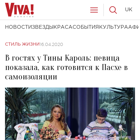
UK
НОВОСТИ
ЗВЕЗДЫ
КРАСА
СОБЫТИЯ
КУЛЬТУРА
АФ
16.04.2020
СТИЛЬ ЖИЗНИ
В гостях у Тины Кароль: певица
показала, как готовится к Пасхе в
самоизоляции