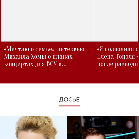
«Мечтаю о семье»: интервью
«Я позволила 
Михаила Хомы о планах,
Елена Тополя 
концертах для ВСУ и
после развода
изменениях во время войны
ДОСЬЕ