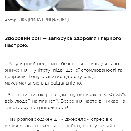
Автор:
ЛЮДМИЛА ГРИЦФЕЛЬДТ
Здоровий сон — запорука здоров'я і гарного
настрою.
Регулярний недосип і безсоння призводять до
зниження імунітету, підвищеної стомлюваності та
депресії¹. Тому ставитися до сну слід з
максимальною відповідальністю.
За статистикою розлади сну виникають у 30-35%
всіх людей на планеті². Безсоння часто виникає на
тлі стресу та тривожності³.
Найрозповсюдженішим джерелом стресів є
велике навантаження на роботі, напружений і