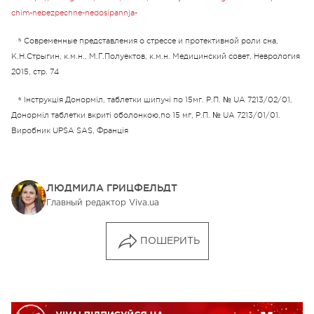
chim-nebezpechne-nedosipannja-
⁵
Современные представления о стрессе и протективной роли сна,
К.Н.Стрыгин, к.м.н., М.Г.Полуектов, к.м.н. Медицинский совет, Неврология
2015, стр. 74
⁶ Інструкція Донорміл, таблетки шипучі по 15мг. Р.П. № UA 7213/02/01,
Донорміл таблетки вкриті оболонкою,по 15 мг, Р.П. № UA 7213/01/01.
Виробник UPSA SAS, Франція
ЛЮДМИЛА ГРИЦФЕЛЬДТ
Главный редактор Viva.ua
ПОШЕРИТЬ