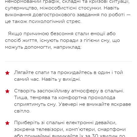
ненормований графік, складні та кризові ситуації,
суперництво, міжособистісні стосунки. Навіть
виконання довгострокового завдання по роботі —
це також психологічний стрес.
Якщо причиною безсоння стали емоції або
спосіб життя, існують поради з гігієни сну, що
можуть допомогти, наприклад:
Лягайте спати та прокидайтесь в один і той
самий час. Навіть у вихідні.
Створіть заспокійливу атмосферу в спальні.
Тиша, темрява та комфортна прохолода
сприятимуть сну. Увечері не вмикайте яскраве
світло.
Приберіть зі спальні електронні девайси,
зокрема телевізори, комп’ютери, смартфони
або принаймні вимикайте їх за 30 хвилин до