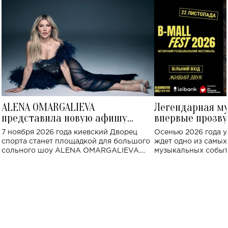
ALENA OMARGALIEVA
Легендарная м
представила новую афишу
впервые прозву
большого концерта во Дворце
Украине: где со
7 ноября 2026 года киевский Дворец
Осенью 2026 года у
спорта
спорта станет площадкой для большого
ждет одно из самы
сольного шоу ALENA OMARGALIEVA.
музыкальных событ
Концерт получил символичное название
«Не пьяная — влюбленная».