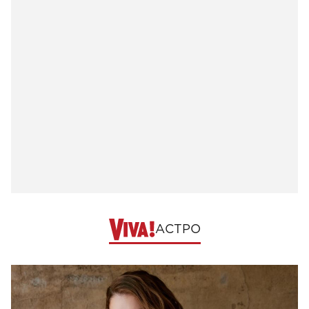
АСТРО