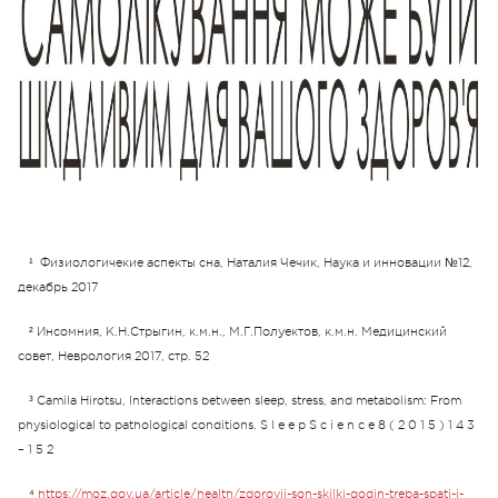
¹ Физиологичекие аспекты сна, Наталия Чечик, Наука и инновации №12,
декабрь 2017
²
Инсомния, К.Н.Стрыгин, к.м.н., М.Г.Полуектов, к.м.н. Медицинский
совет, Неврология 2017, стр. 52
³
Camila Hirotsu, Interactions between sleep, stress, and metabolism: From
physiological to pathological conditions. S l e e p S c i e n c e 8 ( 2 0 1 5 ) 1 4 3
– 1 5 2
⁴
https://moz.gov.ua/article/health/zdorovij-son-skilki-godin-treba-spati-i-