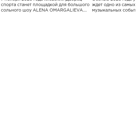
спорта
спорта станет площадкой для большого
ждет одно из самы
сольного шоу ALENA OMARGALIEVA.
музыкальных событ
Концерт получил символичное название
«Не пьяная — влюбленная».