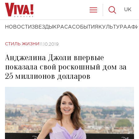
UK
НОВОСТИ
ЗВЕЗДЫ
КРАСА
СОБЫТИЯ
КУЛЬТУРА
АФ
11.10.2019
СТИЛЬ ЖИЗНИ
Анджелина Джоли впервые
показала свой роскошный дом за
25 миллионов долларов