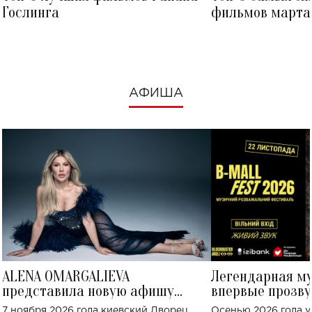
Гослинга
фильмов марта 
посмотреть в к
АФИША
ALENA OMARGALIEVA
Легендарная м
представила новую афишу
впервые прозву
большого концерта во Дворце
Украине: где со
7 ноября 2026 года киевский Дворец
Осенью 2026 года у