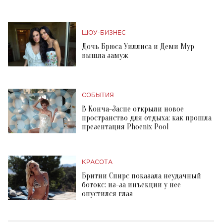
ШОУ-БИЗНЕС
Дочь Брюса Уиллиса и Деми Мур
вышла замуж
СОБЫТИЯ
В Конча-Заспе открыли новое
пространство для отдыха: как прошла
презентация Phoenix Pool
КРАСОТА
Бритни Спирс показала неудачный
ботокс: из-за инъекции у нее
опустился глаз