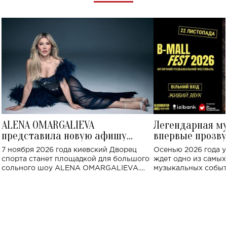
ALENA OMARGALIEVA
Легендарная м
представила новую афишу
впервые прозву
большого концерта во Дворце
Украине: где со
7 ноября 2026 года киевский Дворец
Осенью 2026 года у
спорта
спорта станет площадкой для большого
ждет одно из самы
сольного шоу ALENA OMARGALIEVA.
музыкальных событ
Концерт получил символичное название
«Не пьяная — влюбленная».