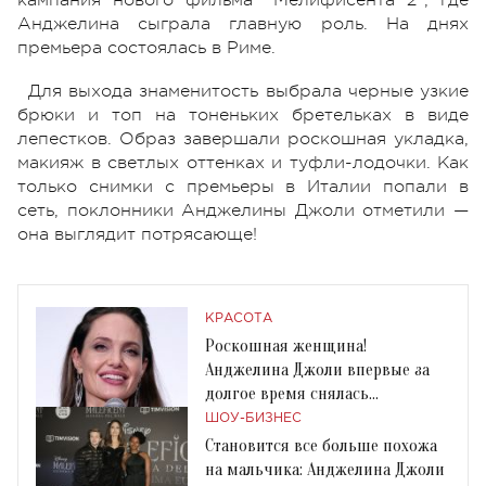
Анджелина сыграла главную роль. На днях
премьера состоялась в Риме.
Для выхода знаменитость выбрала черные узкие
брюки и топ на тоненьких бретельках в виде
лепестков. Образ завершали роскошная укладка,
макияж в светлых оттенках и туфли-лодочки. Как
только снимки с премьеры в Италии попали в
сеть, поклонники Анджелины Джоли отметили —
она выглядит потрясающе!
КРАСОТА
Роскошная женщина!
Анджелина Джоли впервые за
долгое время снялась
обнаженной
ШОУ-БИЗНЕС
Становится все больше похожа
на мальчика: Анджелина Джоли