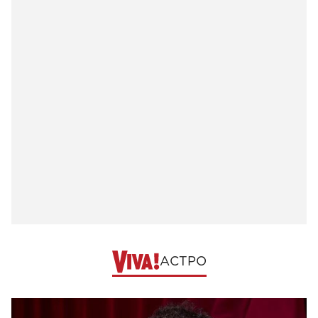
АСТРО