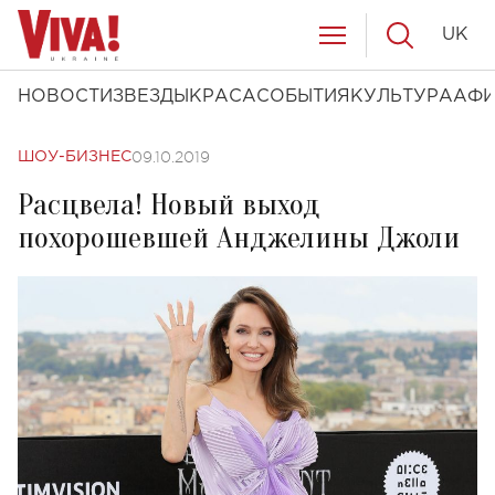
UK
НОВОСТИ
ЗВЕЗДЫ
КРАСА
СОБЫТИЯ
КУЛЬТУРА
АФ
09.10.2019
ШОУ-БИЗНЕС
Расцвела! Новый выход
похорошевшей Анджелины Джоли