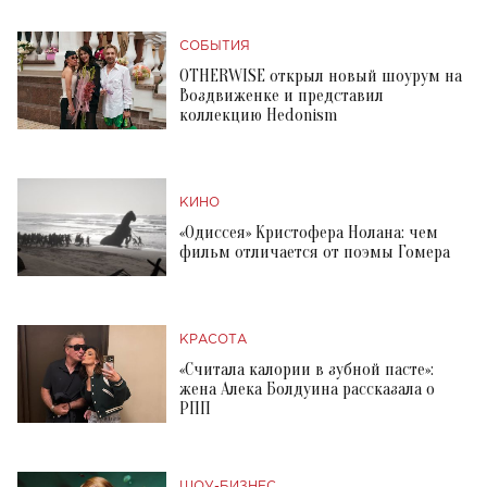
СОБЫТИЯ
OTHERWISE открыл новый шоурум на
Воздвиженке и представил
коллекцию Hedonism
КИНО
«Одиссея» Кристофера Нолана: чем
фильм отличается от поэмы Гомера
КРАСОТА
«Считала калории в зубной пасте»:
жена Алека Болдуина рассказала о
РПП
ШОУ-БИЗНЕС