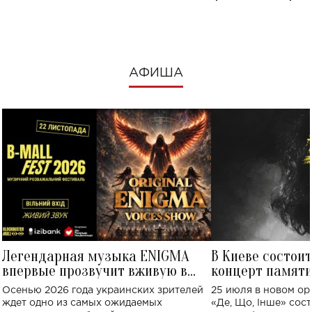
посмотреть в к
АФИША
Легендарная музыка ENIGMA
В Киеве состои
впервые прозвучит вживую в
концерт памят
Украине: где состоится концерт
Клименко: более
Осенью 2026 года украинских зрителей
25 июля в новом op
исполнят песн
ждет одно из самых ожидаемых
«Де, Що, Інше» сос