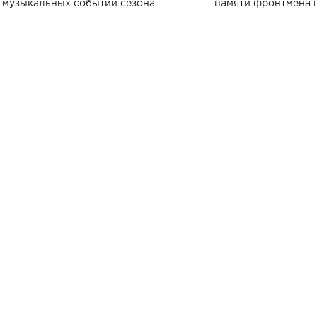
музыкальных событий сезона.
памяти фронтмена
Михаила Клименко. 
особенный музыкал
посвященный артист
стало символом ис
настоящей любви.