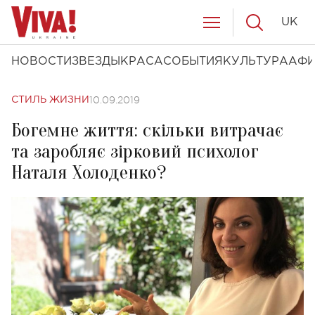
UK
НОВОСТИ
ЗВЕЗДЫ
КРАСА
СОБЫТИЯ
КУЛЬТУРА
АФ
10.09.2019
СТИЛЬ ЖИЗНИ
Богемне життя: скільки витрачає
та заробляє зірковий психолог
Наталя Холоденко?