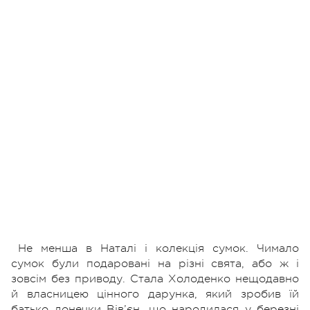
Не менша в Наталі і колекція сумок. Чимало
сумок були подаровані на різні свята, або ж і
зовсім без приводу. Стала Холоденко нещодавно
й власницею цінного дарунка, який зробив їй
батько донечки Вів’єн, що народилася у березні