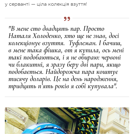
у серванті — ціла колекція взуття!
"В мене сто двадцять пар. Просто
Наталя Холоденко, хто ще не знав, досі
колекціонує взуття. Туфлеман. І бачиш,
в мене така фішка, от я купила, ось мені
такі подобаються, і я не обираю: червоні
чи блакитні, я зразу беру дві пари, якщо
подобається. Найдорожча пара коштує
тисячу доларів. Це на день народження,
тридцять п’ять років я собі купувала".