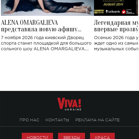
ALENA OMARGALIEVA
Легендарная м
представила новую афишу
впервые прозву
большого концерта во Дворце
Украине: где со
7 ноября 2026 года киевский Дворец
Осенью 2026 года у
спорта
спорта станет площадкой для большого
ждет одно из самы
сольного шоу ALENA OMARGALIEVA.
музыкальных событ
Концерт получил символичное название
«Не пьяная — влюбленная».
ПРО НАС
КОНТАКТЫ
РЕКЛАМА НА САЙТЕ
НОВОСТИ
ЗВЕЗДЫ
КРАСА