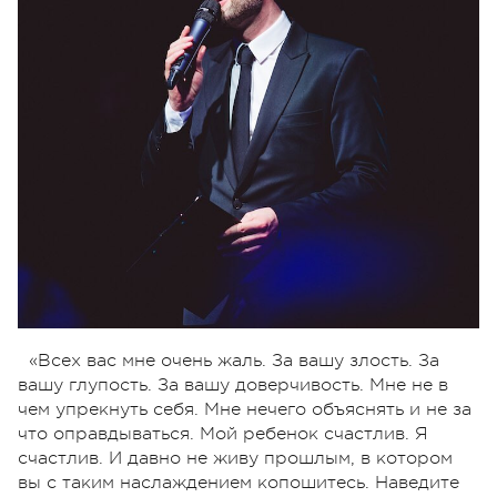
«Всех вас мне очень жаль. За вашу злость. За
вашу глупость. За вашу доверчивость. Мне не в
чем упрекнуть себя. Мне нечего объяснять и не за
что оправдываться. Мой ребенок счастлив. Я
счастлив. И давно не живу прошлым, в котором
вы с таким наслаждением копошитесь. Наведите