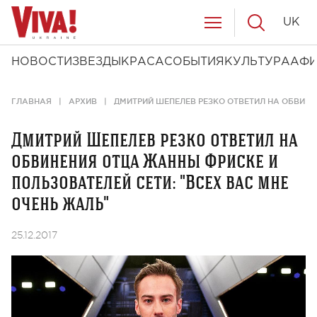
UK
НОВОСТИ
ЗВЕЗДЫ
КРАСА
СОБЫТИЯ
КУЛЬТУРА
АФ
ГЛАВНАЯ
АРХИВ
ДМИТРИЙ ШЕПЕЛЕВ РЕЗКО ОТВЕТИЛ НА ОБВИНЕ
Дмитрий Шепелев резко ответил на
обвинения отца Жанны Фриске и
пользователей сети: "Всех вас мне
очень жаль"
25.12.2017