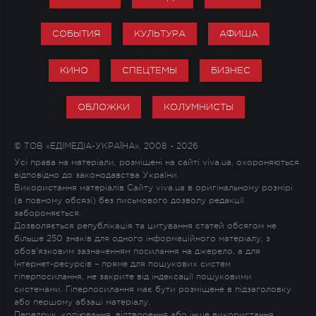
СОБЫТИЯ
КУЛЬТУРА
АФИША
КИНО
СПЕЦТЕМЫ
БИЗНЕС
ОБЛОЖКИ
КОЛУМНИСТЫ
© ТОВ «ЕДІМЕДІА-УКРАЇНА», 2008 - 2026
Усі права на матеріали, розміщені на сайті viva.ua, охороняються
відповідно до законодавства України.
Використання матеріалів Сайту viva.ua в оригінальному розмірі
(в повному обсязі) без письмового дозволу редакції
забороняється.
Дозволяється републікація та цитування статей обсягом не
більше 250 знаків для одного інформаційного матеріалу, з
обов'язковим зазначенням посилання на джерело, а для
Інтернет-ресурсів – пряме для пошукових систем
гіперпосилання, не закрите від індексації пошуковими
системами. Гіперпосилання має бути розміщене в підзаголовку
або першому абзаці матеріалу.
Передрук, копіювання, відтворення або інше використання