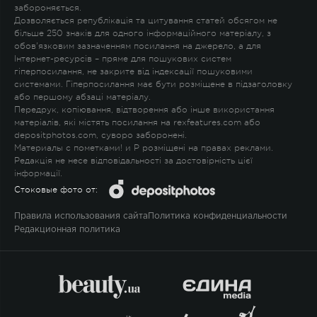
забороняється.
Дозволяється републікація та цитування статей обсягом не
більше 250 знаків для одного інформаційного матеріалу, з
обов'язковим зазначенням посилання на джерело, а для
Інтернет-ресурсів – пряме для пошукових систем
гіперпосилання, не закрите від індексації пошуковими
системами. Гіперпосилання має бути розміщене в підзаголовку
або першому абзаці матеріалу.
Передрук, копіювання, відтворення або інше використання
матеріалів, які містять посилання на rexfeatures.com або
depositphotos.com, суворо заборонені.
Материалы с пометками
!
и
P
розміщені на правах реклами.
Редакція не несе відповідальності за достовірність цієї
інформації.
Стоковые фото от:
Правила использования сайта
Политика конфиденциальности
Редакционная политика