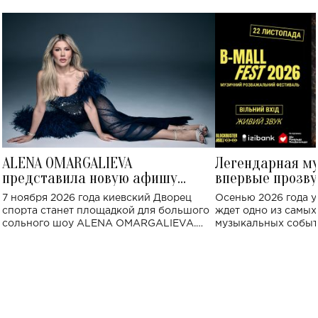
ALENA OMARGALIEVA
Легендарная м
представила новую афишу
впервые прозву
большого концерта во Дворце
Украине: где со
7 ноября 2026 года киевский Дворец
Осенью 2026 года у
спорта
спорта станет площадкой для большого
ждет одно из самы
сольного шоу ALENA OMARGALIEVA.
музыкальных событ
Концерт получил символичное название
«Не пьяная — влюбленная».