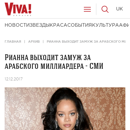
UK
НОВОСТИ
ЗВЕЗДЫ
КРАСА
СОБЫТИЯ
КУЛЬТУРА
АФ
ГЛАВНАЯ
АРХИВ
РИАННА ВЫХОДИТ ЗАМУЖ ЗА АРАБСКОГО МИЛЛ
Рианна выходит замуж за
арабского миллиардера - СМИ
12.12.2017