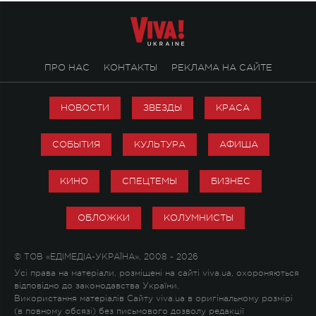
ПРО НАС
КОНТАКТЫ
РЕКЛАМА НА САЙТЕ
НОВОСТИ
ЗВЕЗДЫ
КРАСА
СОБЫТИЯ
КУЛЬТУРА
АФИША
КИНО
СПЕЦТЕМЫ
БИЗНЕС
ОБЛОЖКИ
КОЛУМНИСТЫ
© ТОВ «ЕДІМЕДІА-УКРАЇНА», 2008 - 2026
Усі права на матеріали, розміщені на сайті viva.ua, охороняються
відповідно до законодавства України.
Використання матеріалів Сайту viva.ua в оригінальному розмірі
(в повному обсязі) без письмового дозволу редакції