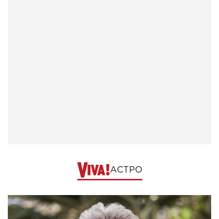
АСТРО