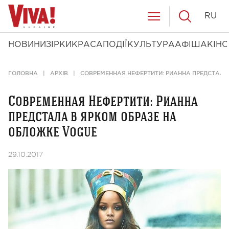
RU
НОВИНИ
ЗІРКИ
КРАСА
ПОДІЇ
КУЛЬТУРА
АФІША
КІНО
ГОЛОВНА
АРХІВ
СОВРЕМЕННАЯ НЕФЕРТИТИ: РИАННА ПРЕДСТАЛА
Современная Нефертити: Рианна
предстала в ярком образе на
обложке Vogue
29.10.2017