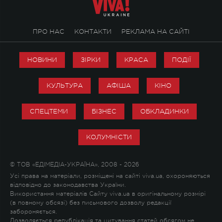
ПРО НАС
КОНТАКТИ
РЕКЛАМА НА САЙТІ
НОВИНИ
ЗІРКИ
КРАСА
ПОДІЇ
КУЛЬТУРА
АФІША
КІНО
СПЕЦТЕМИ
БІЗНЕС
ОБКЛАДИНКИ
КОЛУМНІСТИ
© ТОВ «ЕДІМЕДІА-УКРАЇНА», 2008 - 2026
Усі права на матеріали, розміщені на сайті viva.ua, охороняються
відповідно до законодавства України.
Використання матеріалів Сайту viva.ua в оригінальному розмірі
(в повному обсязі) без письмового дозволу редакції
забороняється.
Дозволяється републікація та цитування статей обсягом не