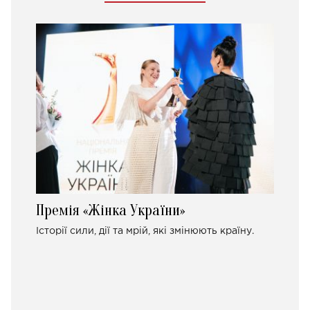
Премія «Жінка України»
Історії сили, дії та мрій, які змінюють країну.