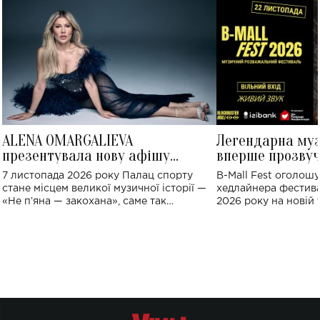
ALENA OMARGALIEVA
Легендарна му
презентувала нову афішу
вперше прозвуч
великого концерту в Палаці
Україні: де від
7 листопада 2026 року Палац спорту
B-Mall Fest оголош
спорту
стане місцем великої музичної історії —
хедлайнера фестива
«Не пʼяна — закохана», саме так
2026 року на новій т
символічно названо майбутній концерт
stage відбудеться у
ALENA OMARGALIEVA.
ENIGMA VOICES' OR