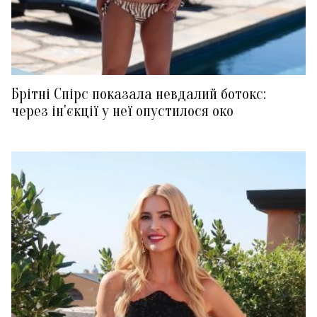
Брітні Спірс показала невдалий ботокс:
через ін'єкції у неї опустилося око