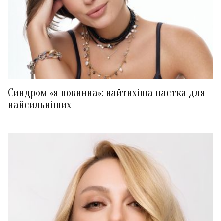
Синдром «я повинна»: найтихіша пастка для
найсильніших