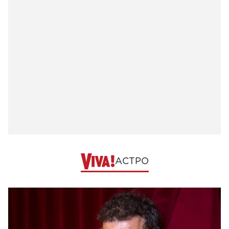
АСТРО