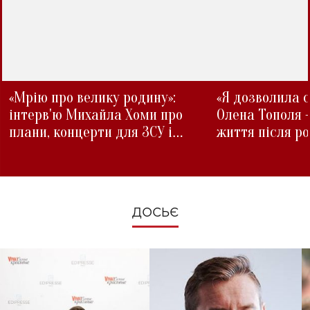
«Мрію про велику родину»:
«Я дозволила с
інтерв'ю Михайла Хоми про
Олена Тополя 
плани, концерти для ЗСУ і
життя після р
зміни під час війни
ДОСЬЄ