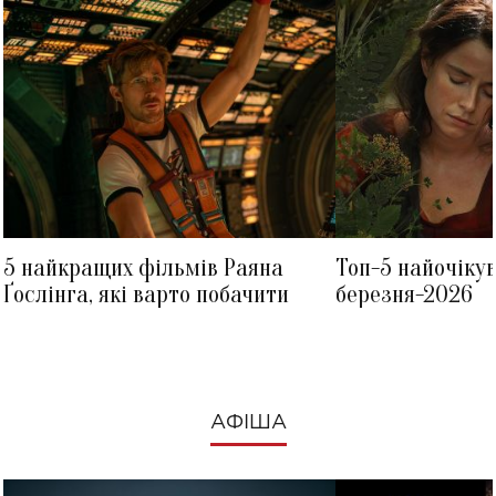
5 найкращих фільмів Раяна
Топ-5 найочіку
Ґослінга, які варто побачити
березня-2026
АФІША