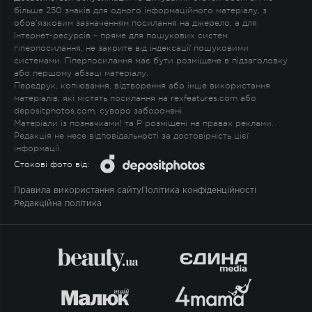
більше 250 знаків для одного інформаційного матеріалу, з
обов'язковим зазначенням посилання на джерело, а для
Інтернет-ресурсів – пряме для пошукових систем
гіперпосилання, не закрите від індексації пошуковими
системами. Гіперпосилання має бути розміщене в підзаголовку
або першому абзаці матеріалу.
Передрук, копіювання, відтворення або інше використання
матеріалів, які містять посилання на rexfeatures.com або
depositphotos.com, суворо заборонені.
Матеріали із позначками
!
та
P
розміщені на правах реклами.
Редакція не несе відповідальності за достовірність цієї
інформації.
Стокові фото від:
Правила використання сайту
Політика конфіденційності
Редакційна політика