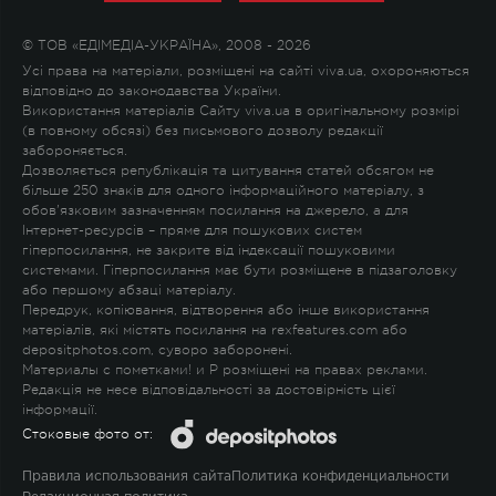
© ТОВ «ЕДІМЕДІА-УКРАЇНА», 2008 - 2026
Усі права на матеріали, розміщені на сайті viva.ua, охороняються
відповідно до законодавства України.
Використання матеріалів Сайту viva.ua в оригінальному розмірі
(в повному обсязі) без письмового дозволу редакції
забороняється.
Дозволяється републікація та цитування статей обсягом не
більше 250 знаків для одного інформаційного матеріалу, з
обов'язковим зазначенням посилання на джерело, а для
Інтернет-ресурсів – пряме для пошукових систем
гіперпосилання, не закрите від індексації пошуковими
системами. Гіперпосилання має бути розміщене в підзаголовку
або першому абзаці матеріалу.
Передрук, копіювання, відтворення або інше використання
матеріалів, які містять посилання на rexfeatures.com або
depositphotos.com, суворо заборонені.
Материалы с пометками
!
и
P
розміщені на правах реклами.
Редакція не несе відповідальності за достовірність цієї
інформації.
Стоковые фото от:
Правила использования сайта
Политика конфиденциальности