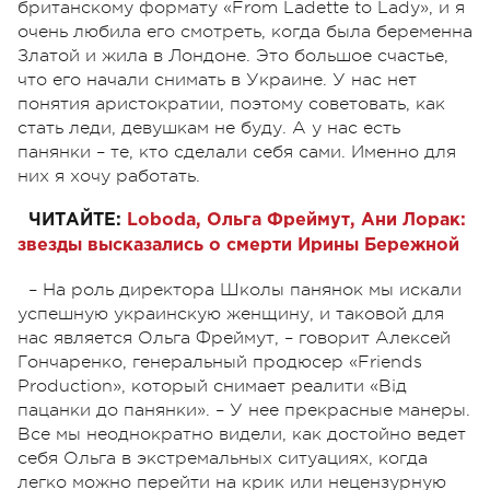
британскому формату «From Ladette to Lady», и я
очень любила его смотреть, когда была беременна
Златой и жила в Лондоне. Это большое счастье,
что его начали снимать в Украине. У нас нет
понятия аристократии, поэтому советовать, как
стать леди, девушкам не буду. А у нас есть
панянки – те, кто сделали себя сами. Именно для
них я хочу работать.
ЧИТАЙТЕ:
Loboda, Ольга Фреймут, Ани Лорак:
звезды высказались о смерти Ирины Бережной
– На роль директора Школы панянок мы искали
успешную украинскую женщину, и таковой для
нас является Ольга Фреймут, – говорит Алексей
Гончаренко, генеральный продюсер «Friends
Production», который снимает реалити «Від
пацанки до панянки». – У нее прекрасные манеры.
Все мы неоднократно видели, как достойно ведет
себя Ольга в экстремальных ситуациях, когда
легко можно перейти на крик или нецензурную