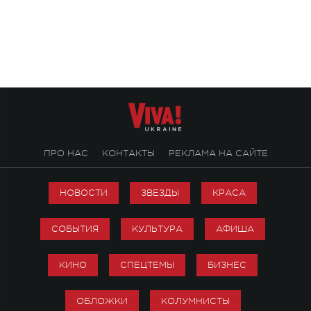
Михаила Клименко. 
особенный музыкал
посвященный артист
стало символом ис
настоящей любви.
ПРО НАС
КОНТАКТЫ
РЕКЛАМА НА САЙТЕ
НОВОСТИ
ЗВЕЗДЫ
КРАСА
СОБЫТИЯ
КУЛЬТУРА
АФИША
КИНО
СПЕЦТЕМЫ
БИЗНЕС
ОБЛОЖКИ
КОЛУМНИСТЫ