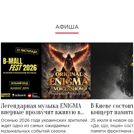
АФИША
Легендарная музыка ENIGMA
В Киеве состои
впервые прозвучит вживую в
концерт памят
Украине: где состоится концерт
Клименко: более
Осенью 2026 года украинских зрителей
25 июля в новом op
исполнят песн
ждет одно из самых ожидаемых
«Де, Що, Інше» сос
музыкальных событий сезона.
памяти фронтмена