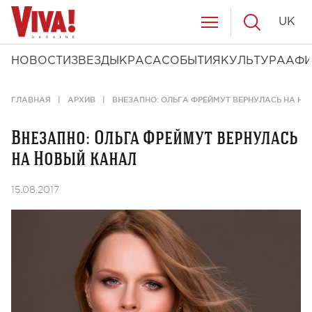
UK
НОВОСТИ
ЗВЕЗДЫ
КРАСА
СОБЫТИЯ
КУЛЬТУРА
АФ
ГЛАВНАЯ
АРХИВ
ВНЕЗАПНО: ОЛЬГА ФРЕЙМУТ ВЕРНУЛАСЬ НА Н
Внезапно: Ольга Фреймут вернулась
на Новый канал
15.08.2017