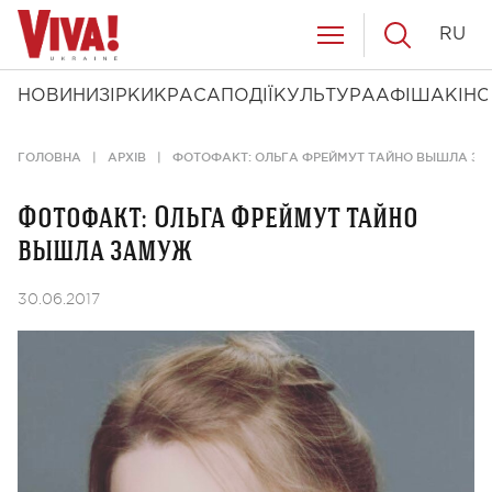
RU
НОВИНИ
ЗІРКИ
КРАСА
ПОДІЇ
КУЛЬТУРА
АФІША
КІНО
ГОЛОВНА
АРХІВ
ФОТОФАКТ: ОЛЬГА ФРЕЙМУТ ТАЙНО ВЫШЛА З
Фотофакт: Ольга Фреймут тайно
вышла замуж
30.06.2017