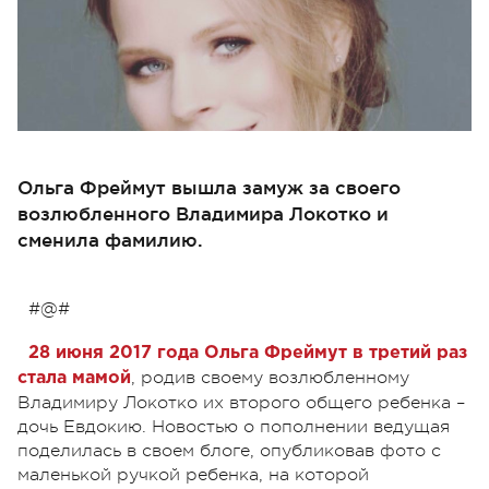
Ольга Фреймут вышла замуж за своего
возлюбленного Владимира Локотко и
сменила фамилию.
#@#
28 июня 2017 года Ольга Фреймут в третий раз
, родив своему возлюбленному
стала мамой
Владимиру Локотко их второго общего ребенка –
дочь Евдокию. Новостью о пополнении ведущая
поделилась в своем блоге, опубликовав фото с
маленькой ручкой ребенка, на которой