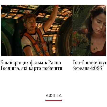
5 найкращих фільмів Раяна
Топ-5 найочіку
Ґослінга, які варто побачити
березня-2026
АФІША