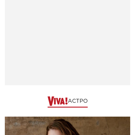
АСТРО