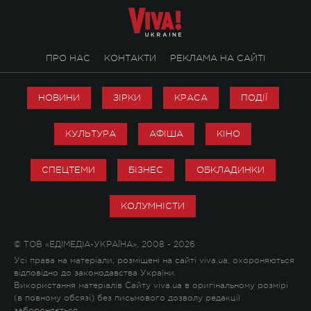
ПРО НАС
КОНТАКТИ
РЕКЛАМА НА САЙТІ
НОВИНИ
ЗІРКИ
КРАСА
ПОДІЇ
КУЛЬТУРА
АФІША
КІНО
СПЕЦТЕМИ
БІЗНЕС
ОБКЛАДИНКИ
КОЛУМНІСТИ
© ТОВ «ЕДІМЕДІА-УКРАЇНА», 2008 - 2026
Усі права на матеріали, розміщені на сайті viva.ua, охороняються
відповідно до законодавства України.
Використання матеріалів Сайту viva.ua в оригінальному розмірі
(в повному обсязі) без письмового дозволу редакції
забороняється.