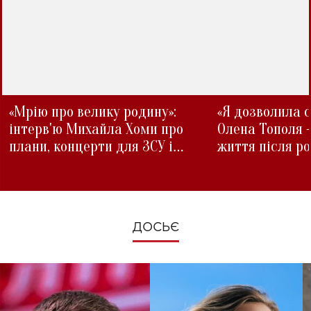
«Мрію про велику родину»:
«Я дозволила с
інтерв'ю Михайла Хоми про
Олена Тополя 
плани, концерти для ЗСУ і
життя після р
зміни під час війни
ДОСЬЄ