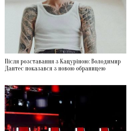
Після розставання з Кацуріною: Володимир
Дантес показався з новою обраницею