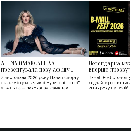
ALENA OMARGALIEVA
Легендарна му
презентувала нову афішу
вперше прозвуч
великого концерту в Палаці
Україні: де від
7 листопада 2026 року Палац спорту
B-Mall Fest оголош
спорту
стане місцем великої музичної історії —
хедлайнера фестива
«Не пʼяна — закохана», саме так
2026 року на новій т
символічно названо майбутній концерт
stage відбудеться у
ALENA OMARGALIEVA.
ENIGMA VOICES' OR