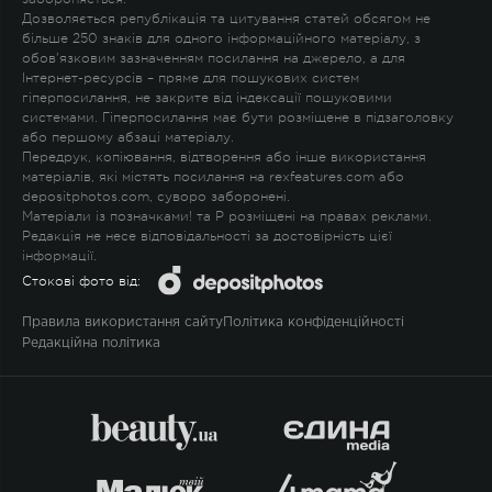
Дозволяється републікація та цитування статей обсягом не
більше 250 знаків для одного інформаційного матеріалу, з
обов'язковим зазначенням посилання на джерело, а для
Інтернет-ресурсів – пряме для пошукових систем
гіперпосилання, не закрите від індексації пошуковими
системами. Гіперпосилання має бути розміщене в підзаголовку
або першому абзаці матеріалу.
Передрук, копіювання, відтворення або інше використання
матеріалів, які містять посилання на rexfeatures.com або
depositphotos.com, суворо заборонені.
Матеріали із позначками
!
та
P
розміщені на правах реклами.
Редакція не несе відповідальності за достовірність цієї
інформації.
Стокові фото від:
Правила використання сайту
Політика конфіденційності
Редакційна політика