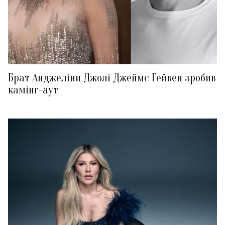
Брат Анджеліни Джолі Джеймс Гейвен зробив
камінг-аут