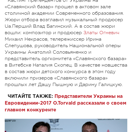
Кастинг претендентов от Украины на
«Славянский базар» прошел в актовом зале
столичной академии Современного образования.
Жюри отбора возглавил музыкальный продюсер
Ua.Перший Влад Багинский. А в состав жюри
вошли: композитор и продюсер
Златы Огневич
Михаил Некрасов, телережиссер Ирина
Слепушова, руководитель Национальной оперы
Украины Анатолий Соловьяненко и
представитель оргкомитета «Славянского базара»
в Витебске Наталия Скопец. В качестве новшества
в состав жюри детского конкурса в этом году
включили призеров «Славянского базара»
прошлых лет Дашу Пышную и Дарину Галицкую.
ЧИТАЙТЕ ТАКЖЕ:
Представители Украины на
Евровидении-2017 O.Torvald рассказали о своем
главном конкуренте