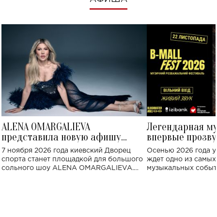
ALENA OMARGALIEVA
Легендарная м
представила новую афишу
впервые прозву
большого концерта во Дворце
Украине: где со
7 ноября 2026 года киевский Дворец
Осенью 2026 года у
спорта
спорта станет площадкой для большого
ждет одно из самы
сольного шоу ALENA OMARGALIEVA.
музыкальных событ
Концерт получил символичное название
«Не пьяная — влюбленная».