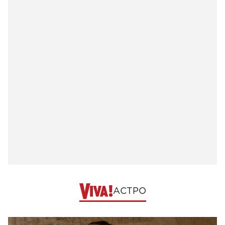
АСТРО