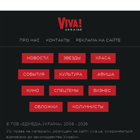
ПРО НАС
КОНТАКТЫ
РЕКЛАМА НА САЙТЕ
НОВОСТИ
ЗВЕЗДЫ
КРАСА
СОБЫТИЯ
КУЛЬТУРА
АФИША
КИНО
СПЕЦТЕМЫ
БИЗНЕС
ОБЛОЖКИ
КОЛУМНИСТЫ
© ТОВ «ЕДІМЕДІА-УКРАЇНА», 2008 - 2026
Усі права на матеріали, розміщені на сайті viva.ua, охороняються
відповідно до законодавства України.