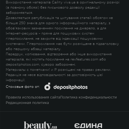
Використання матеріалів Сайту viva.ua в оригінальному розмірі
(в повному обсязі) без письмового дозволу редакції
забороняється.
Дозволяється републікація та цитування статей обсягом не
більше 250 знаків для одного інформаційного матеріалу, з
обов'язковим зазначенням посилання на джерело, а для
Інтернет-ресурсів – пряме для пошукових систем
гіперпосилання, не закрите від індексації пошуковими
системами. Гіперпосилання має бути розміщене в підзаголовку
або першому абзаці матеріалу.
Передрук, копіювання, відтворення або інше використання
матеріалів, які містять посилання на rexfeatures.com або
depositphotos.com, суворо заборонені.
Материалы с пометками
!
и
P
розміщені на правах реклами.
Редакція не несе відповідальності за достовірність цієї
інформації.
Стоковые фото от:
Правила использования сайта
Политика конфиденциальности
Редакционная политика