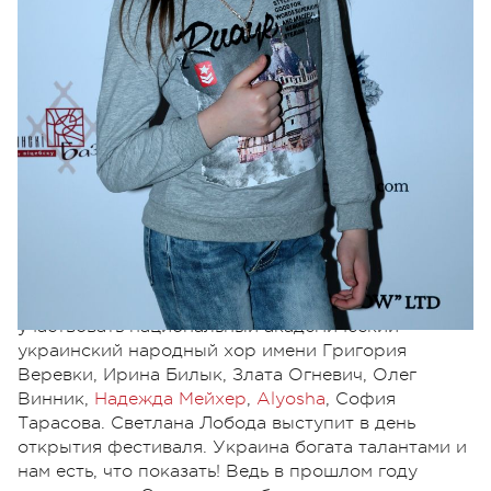
Председатель оргкомитета отбора на
«Славянский базар» от Украины Влад Багинский
поделился особенностями проведения фестиваля
в Витебске в этом году: «На «Славянский базар»
вновь возвращается День Украины. Он носит
название «Вітає Україна!». В этом концерте будут
участвовать национальный академический
украинский народный хор имени Григория
Веревки, Ирина Билык, Злата Огневич, Олег
Винник,
Надежда Мейхер
,
Alyosha
, София
Тарасова. Светлана Лобода выступит в день
открытия фестиваля. Украина богата талантами и
нам есть, что показать! Ведь в прошлом году