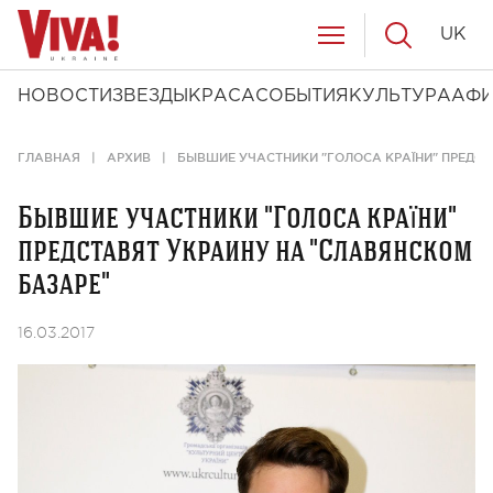
UK
НОВОСТИ
ЗВЕЗДЫ
КРАСА
СОБЫТИЯ
КУЛЬТУРА
АФ
ГЛАВНАЯ
АРХИВ
БЫВШИЕ УЧАСТНИКИ "ГОЛОСА КРАЇНИ" ПРЕДСТ
Бывшие участники "Голоса країни"
представят Украину на "Славянском
базаре"
16.03.2017