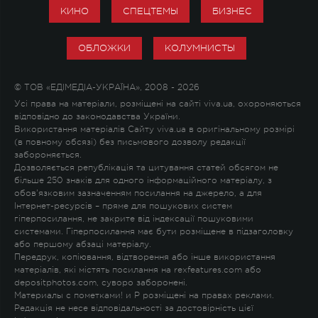
КИНО
СПЕЦТЕМЫ
БИЗНЕС
ОБЛОЖКИ
КОЛУМНИСТЫ
© ТОВ «ЕДІМЕДІА-УКРАЇНА», 2008 - 2026
Усі права на матеріали, розміщені на сайті viva.ua, охороняються
відповідно до законодавства України.
Використання матеріалів Сайту viva.ua в оригінальному розмірі
(в повному обсязі) без письмового дозволу редакції
забороняється.
Дозволяється републікація та цитування статей обсягом не
більше 250 знаків для одного інформаційного матеріалу, з
обов'язковим зазначенням посилання на джерело, а для
Інтернет-ресурсів – пряме для пошукових систем
гіперпосилання, не закрите від індексації пошуковими
системами. Гіперпосилання має бути розміщене в підзаголовку
або першому абзаці матеріалу.
Передрук, копіювання, відтворення або інше використання
матеріалів, які містять посилання на rexfeatures.com або
depositphotos.com, суворо заборонені.
Материалы с пометками
!
и
P
розміщені на правах реклами.
Редакція не несе відповідальності за достовірність цієї