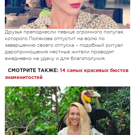
Утро для именинницы началось с сюрпризов.
Друзья преподнесли певице огромного попугая,
которого Полякова отпустит на волю по
завершению своего отпуска – подобный ритуал
дароприношения местные жители проводят
ежедневно на удачу и для благополучия.
СМОТРИТЕ ТАКЖЕ:
14 самых красивых бюстов
знаменитостей