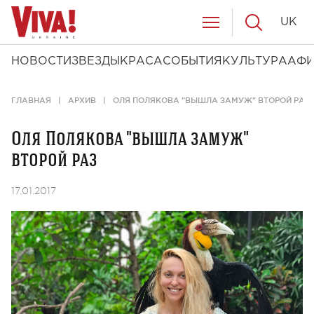
UK
НОВОСТИ
ЗВЕЗДЫ
КРАСА
СОБЫТИЯ
КУЛЬТУРА
АФ
ГЛАВНАЯ
АРХИВ
ОЛЯ ПОЛЯКОВА "ВЫШЛА ЗАМУЖ" ВТОРОЙ РАЗ
Оля Полякова "вышла замуж"
второй раз
17.01.2017