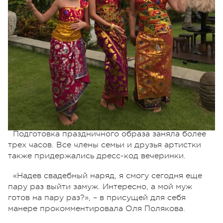
Подготовка праздничного образа заняла более
трех часов. Все члены семьи и друзья артистки
также придержались дресс-код вечеринки.
«Надев свадебный наряд, я смогу сегодня еще
пару раз выйти замуж. Интересно, а мой муж
готов на пару раз?», – в присущей для себя
манере прокомментировала Оля Полякова.