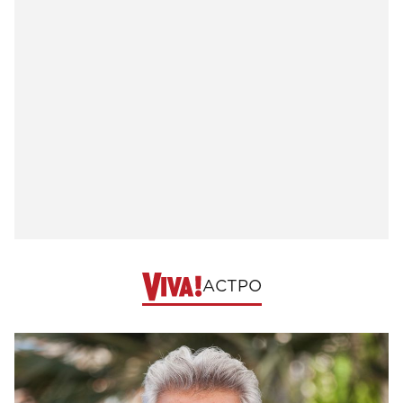
АСТРО