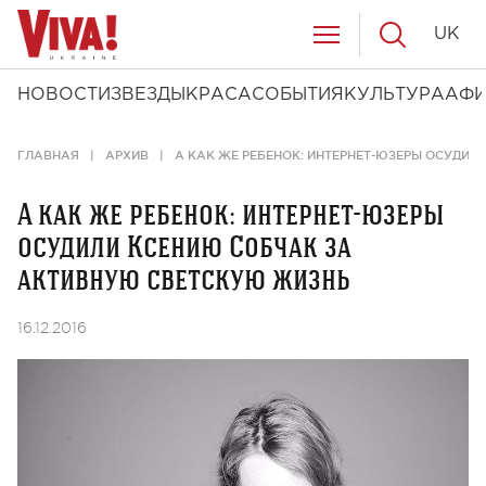
UK
НОВОСТИ
ЗВЕЗДЫ
КРАСА
СОБЫТИЯ
КУЛЬТУРА
АФ
ГЛАВНАЯ
АРХИВ
А КАК ЖЕ РЕБЕНОК: ИНТЕРНЕТ-ЮЗЕРЫ ОСУДИ
А как же ребенок: интернет-юзеры
осудили Ксению Собчак за
активную светскую жизнь
16.12.2016