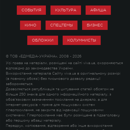
СОБЫТИЯ
КУЛЬТУРА
АФИША
КИНО
СПЕЦТЕМЫ
БИЗНЕС
ОБЛОЖКИ
КОЛУМНИСТЫ
© ТОВ «ЕДІМЕДІА-УКРАЇНА», 2008 - 2026
Усі права на матеріали, розміщені на сайті viva.ua, охороняються
відповідно до законодавства України.
Використання матеріалів Сайту viva.ua в оригінальному розмірі
(в повному обсязі) без письмового дозволу редакції
забороняється.
Дозволяється републікація та цитування статей обсягом не
більше 250 знаків для одного інформаційного матеріалу, з
обов'язковим зазначенням посилання на джерело, а для
Інтернет-ресурсів – пряме для пошукових систем
гіперпосилання, не закрите від індексації пошуковими
системами. Гіперпосилання має бути розміщене в підзаголовку
або першому абзаці матеріалу.
Передрук, копіювання, відтворення або інше використання