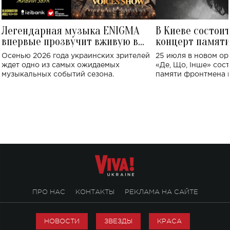
Легендарная музыка ENIGMA
В Киеве состои
впервые прозвучит вживую в
концерт памят
Украине: где состоится концерт
Клименко: более
Осенью 2026 года украинских зрителей
25 июля в новом op
исполнят песн
ждет одно из самых ожидаемых
«Де, Що, Інше» сос
музыкальных событий сезона.
памяти фронтмена
Михаила Клименко. 
особенный музыкал
посвященный артист
стало символом ис
настоящей любви.
ПРО НАС
КОНТАКТЫ
РЕКЛАМА НА САЙТЕ
НОВОСТИ
ЗВЕЗДЫ
КРАСА