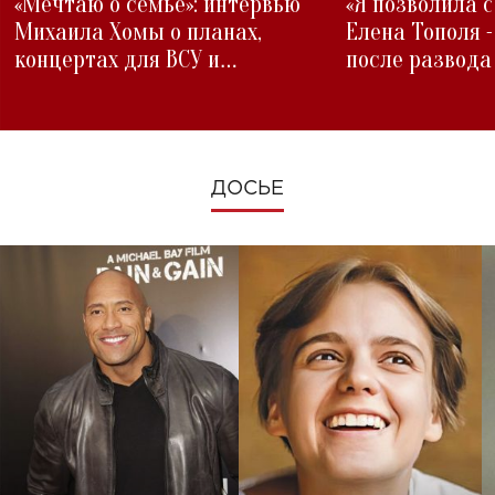
«Мечтаю о семье»: интервью
«Я позволила 
Михаила Хомы о планах,
Елена Тополя 
концертах для ВСУ и
после развода
изменениях во время войны
ДОСЬЕ