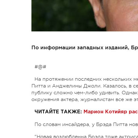
По информации западных изданий, Бр
#@#
На протяжении последних нескольких м
Питта и Анджелины Джоли. Казалось, в с
публику сложно чем-либо удивить. Однак
окружения актера, журналистам все же эт
ЧИТАЙТЕ ТАКЖЕ:
Марион Котийяр рас
По словам инсайдера, у Брэда Питта но
"Новая возлюбленна Брэда тоже актриса