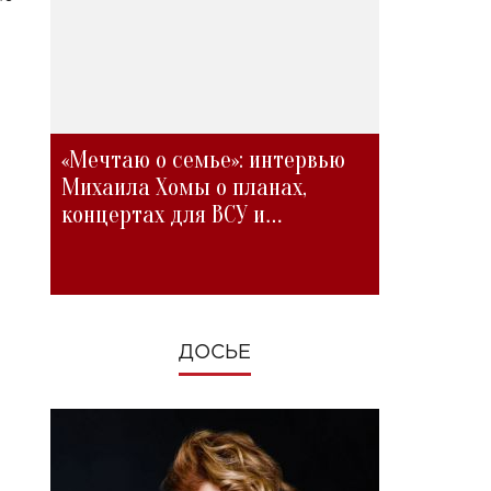
«Мечтаю о семье»: интервью
Михаила Хомы о планах,
концертах для ВСУ и
изменениях во время войны
ДОСЬЕ