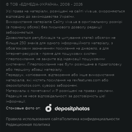
© ТОВ «ЕДІМЕДІА-УКРАЇНА», 2008 - 2026
Усі права на матеріали, розміщені на сайті viva.ua, охороняються
відповідно до законодавства України.
Використання матеріалів Сайту viva.ua в оригінальному розмірі
(в повному обсязі) без письмового дозволу редакції
забороняється.
Дозволяється републікація та цитування статей обсягом не
більше 250 знаків для одного інформаційного матеріалу, з
обов'язковим зазначенням посилання на джерело, а для
Інтернет-ресурсів – пряме для пошукових систем
гіперпосилання, не закрите від індексації пошуковими
системами. Гіперпосилання має бути розміщене в підзаголовку
або першому абзаці матеріалу.
Передрук, копіювання, відтворення або інше використання
матеріалів, які містять посилання на rexfeatures.com або
depositphotos.com, суворо заборонені.
Материалы с пометками
!
и
P
розміщені на правах реклами.
Редакція не несе відповідальності за достовірність цієї
інформації.
Стоковые фото от:
Правила использования сайта
Политика конфиденциальности
Редакционная политика