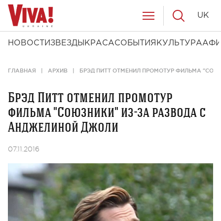
UK
НОВОСТИ
ЗВЕЗДЫ
КРАСА
СОБЫТИЯ
КУЛЬТУРА
АФ
ГЛАВНАЯ
АРХИВ
БРЭД ПИТТ ОТМЕНИЛ ПРОМОТУР ФИЛЬМА "СОЮ
Брэд Питт отменил промотур
фильма "Союзники" из-за развода с
Анджелиной Джоли
07.11.2016