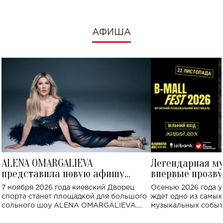
АФИША
ALENA OMARGALIEVA
Легендарная м
представила новую афишу
впервые прозву
большого концерта во Дворце
Украине: где со
7 ноября 2026 года киевский Дворец
Осенью 2026 года у
спорта
спорта станет площадкой для большого
ждет одно из самы
сольного шоу ALENA OMARGALIEVA.
музыкальных событ
Концерт получил символичное название