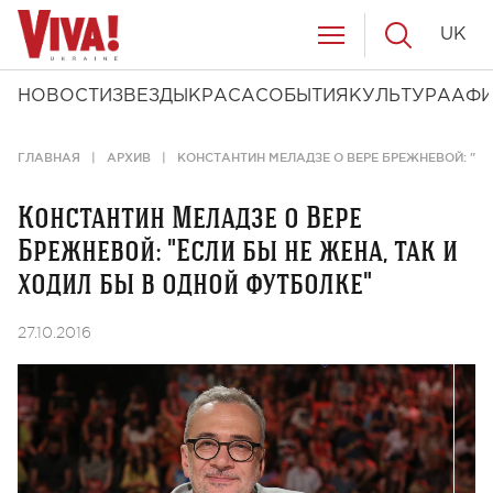
UK
НОВОСТИ
ЗВЕЗДЫ
КРАСА
СОБЫТИЯ
КУЛЬТУРА
АФ
ГЛАВНАЯ
АРХИВ
КОНСТАНТИН МЕЛАДЗЕ О ВЕРЕ БРЕЖНЕВОЙ: "ЕС
Константин Меладзе о Вере
Брежневой: "Если бы не жена, так и
ходил бы в одной футболке"
27.10.2016