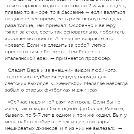
тоже стараюсь ходить пешком по 2-3 часа в день,
плаваю то в море, то в бассейне
—
если валяться
на диване все время, есть риск вернуться в два
раза толще, чем приехал. Особенно к вечеру
тянет за стол, сесть так основательно, поболтать,
хорошенько поесть. А в нашем возрасте это
чревато. Если не следить за собой, легко
превратиться в бегемота. Тем более на
итальянской еде»,
—
признается продюсер.
Следит Вера и за внешним видом любимого,
тщательно подбирая супругу наряды для
светских выходов. С женитьбой Меладзе навсегда
забыл о старых футболках и джинсах.
«Сейчас надо мной взят контроль. Если бы не
жена, так и ходил бы в одной футболке. Раньше,
бывало, по 5-7 лет в одном и том же ходил. Был у
меня набор любимых маек и две-три пары
мешковатых джинсов, и я из них не вылезал»,
—