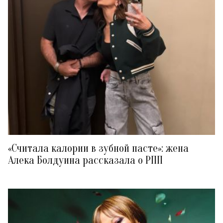
«Считала калории в зубной пасте»: жена
Алека Болдуина рассказала о РПП