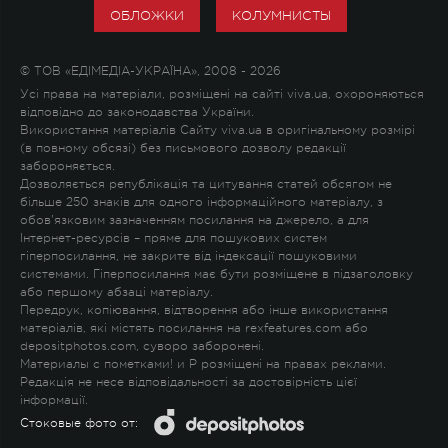
ОБЛОЖКИ
КОЛУМНИСТЫ
© ТОВ «ЕДІМЕДІА-УКРАЇНА», 2008 - 2026
Усі права на матеріали, розміщені на сайті viva.ua, охороняються
відповідно до законодавства України.
Використання матеріалів Сайту viva.ua в оригінальному розмірі
(в повному обсязі) без письмового дозволу редакції
забороняється.
Дозволяється републікація та цитування статей обсягом не
більше 250 знаків для одного інформаційного матеріалу, з
обов'язковим зазначенням посилання на джерело, а для
Інтернет-ресурсів – пряме для пошукових систем
гіперпосилання, не закрите від індексації пошуковими
системами. Гіперпосилання має бути розміщене в підзаголовку
або першому абзаці матеріалу.
Передрук, копіювання, відтворення або інше використання
матеріалів, які містять посилання на rexfeatures.com або
depositphotos.com, суворо заборонені.
Материалы с пометками
!
и
P
розміщені на правах реклами.
Редакція не несе відповідальності за достовірність цієї
інформації.
Стоковые фото от: