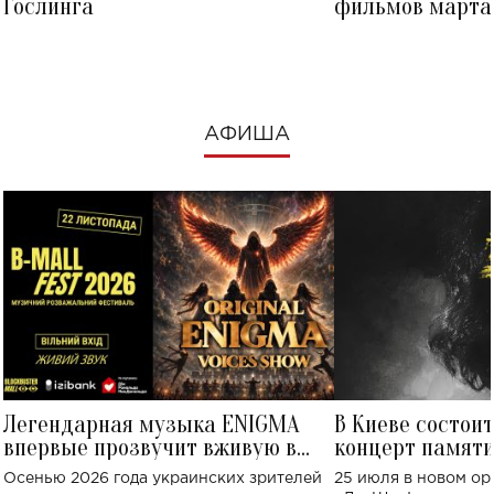
Гослинга
фильмов марта 
посмотреть в к
АФИША
Легендарная музыка ENIGMA
В Киеве состои
впервые прозвучит вживую в
концерт памят
Украине: где состоится концерт
Клименко: более
Осенью 2026 года украинских зрителей
25 июля в новом op
исполнят песн