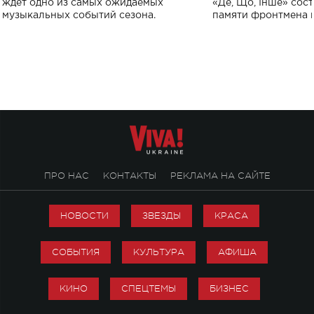
ждет одно из самых ожидаемых
«Де, Що, Інше» сос
музыкальных событий сезона.
памяти фронтмена
Михаила Клименко. 
особенный музыкал
посвященный артист
стало символом ис
настоящей любви.
ПРО НАС
КОНТАКТЫ
РЕКЛАМА НА САЙТЕ
НОВОСТИ
ЗВЕЗДЫ
КРАСА
СОБЫТИЯ
КУЛЬТУРА
АФИША
КИНО
СПЕЦТЕМЫ
БИЗНЕС