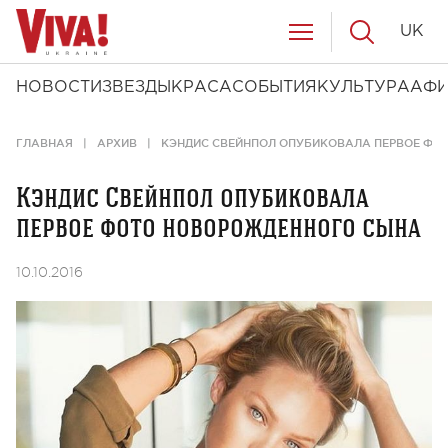
UK
НОВОСТИ
ЗВЕЗДЫ
КРАСА
СОБЫТИЯ
КУЛЬТУРА
АФ
ГЛАВНАЯ
АРХИВ
КЭНДИС СВЕЙНПОЛ ОПУБИКОВАЛА ПЕРВОЕ ФО
Кэндис Свейнпол опубиковала
первое фото новорожденного сына
10.10.2016