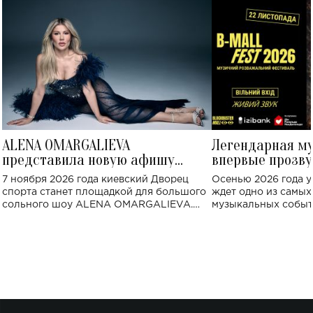
ALENA OMARGALIEVA
Легендарная м
представила новую афишу
впервые прозву
большого концерта во Дворце
Украине: где со
7 ноября 2026 года киевский Дворец
Осенью 2026 года у
спорта
спорта станет площадкой для большого
ждет одно из самы
сольного шоу ALENA OMARGALIEVA.
музыкальных событ
Концерт получил символичное название
«Не пьяная — влюбленная».