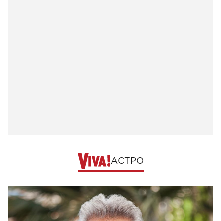
АСТРО