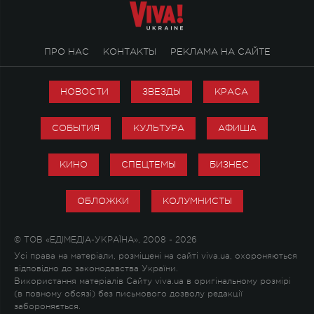
ПРО НАС
КОНТАКТЫ
РЕКЛАМА НА САЙТЕ
НОВОСТИ
ЗВЕЗДЫ
КРАСА
СОБЫТИЯ
КУЛЬТУРА
АФИША
КИНО
СПЕЦТЕМЫ
БИЗНЕС
ОБЛОЖКИ
КОЛУМНИСТЫ
© ТОВ «ЕДІМЕДІА-УКРАЇНА», 2008 - 2026
Усі права на матеріали, розміщені на сайті viva.ua, охороняються
відповідно до законодавства України.
Використання матеріалів Сайту viva.ua в оригінальному розмірі
(в повному обсязі) без письмового дозволу редакції
забороняється.