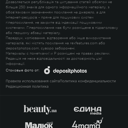
Дозволяється републікація та цитування статей обсягом не
більше 250 знаків для одного інформаційного матеріалу, з
обов'язковим зазначенням посилання на джерело, а для
Інтернет-ресурсів – пряме для пошукових систем
гіперпосилання, не закрите від індексації пошуковими
системами. Гіперпосилання має бути розміщене в підзаголовку
або першому абзаці матеріалу.
Передрук, копіювання, відтворення або інше використання
матеріалів, які містять посилання на rexfeatures.com або
depositphotos.com, суворо заборонені.
Материалы с пометками
!
и
P
розміщені на правах реклами.
Редакція не несе відповідальності за достовірність цієї
інформації.
Стоковые фото от:
Правила использования сайта
Политика конфиденциальности
Редакционная политика