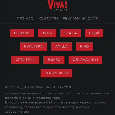
ПРО НАС
КОНТАКТИ
РЕКЛАМА НА САЙТІ
НОВИНИ
ЗІРКИ
КРАСА
ПОДІЇ
КУЛЬТУРА
АФІША
КІНО
СПЕЦТЕМИ
БІЗНЕС
ОБКЛАДИНКИ
КОЛУМНІСТИ
© ТОВ «ЕДІМЕДІА-УКРАЇНА», 2008 - 2026
Усі права на матеріали, розміщені на сайті viva.ua, охороняються
відповідно до законодавства України.
Використання матеріалів Сайту viva.ua в оригінальному розмірі
(в повному обсязі) без письмового дозволу редакції
забороняється.