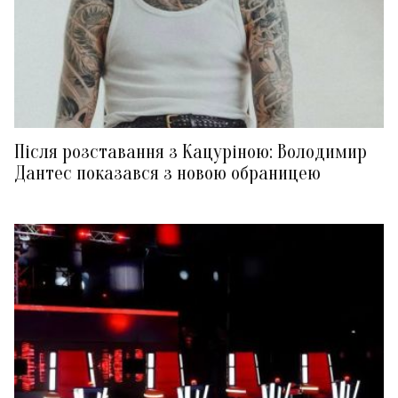
Після розставання з Кацуріною: Володимир
Дантес показався з новою обраницею