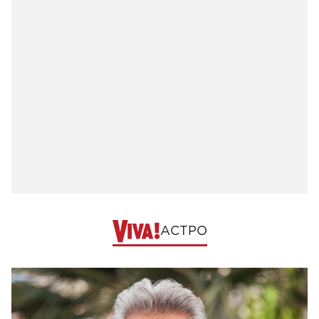
АСТРО