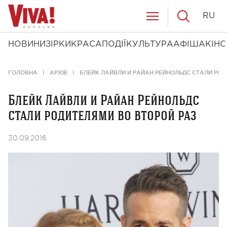
RU
НОВИНИ
ЗІРКИ
КРАСА
ПОДІЇ
КУЛЬТУРА
АФІША
КІНО
ГОЛОВНА
АРХІВ
БЛЕЙК ЛАЙВЛИ И РАЙАН РЕЙНОЛЬДС СТАЛИ РОД
Блейк Лайвли и Райан Рейнольдс
стали родителями во второй раз
30.09.2016