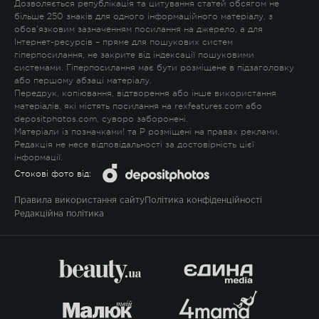
Дозволяється републікація та цитування статей обсягом не
більше 250 знаків для одного інформаційного матеріалу, з
обов'язковим зазначенням посилання на джерело, а для
Інтернет-ресурсів – пряме для пошукових систем
гіперпосилання, не закрите від індексації пошуковими
системами. Гіперпосилання має бути розміщене в підзаголовку
або першому абзаці матеріалу.
Передрук, копіювання, відтворення або інше використання
матеріалів, які містять посилання на rexfeatures.com або
depositphotos.com, суворо заборонені.
Матеріали із позначками
!
та
P
розміщені на правах реклами.
Редакція не несе відповідальності за достовірність цієї
інформації.
Стокові фото від:
Правила використання сайту
Політика конфіденційності
Редакційна політика