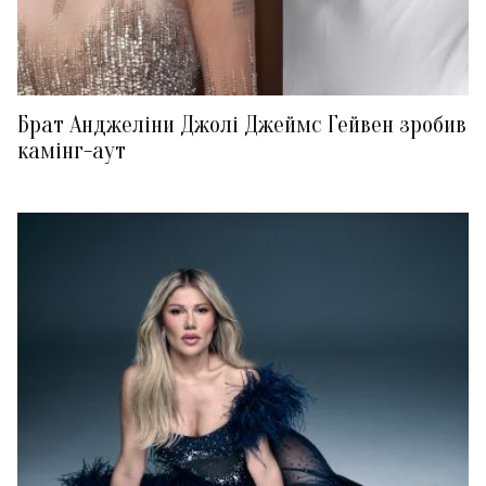
Брат Анджеліни Джолі Джеймс Гейвен зробив
камінг-аут