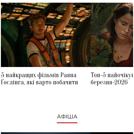
5 найкращих фільмів Раяна
Топ-5 найочіку
Ґослінга, які варто побачити
березня-2026
АФІША