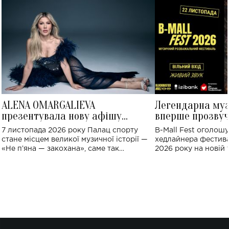
ALENA OMARGALIEVA
Легендарна му
презентувала нову афішу
вперше прозвуч
великого концерту в Палаці
Україні: де від
7 листопада 2026 року Палац спорту
B-Mall Fest оголош
спорту
стане місцем великої музичної історії —
хедлайнера фестива
«Не пʼяна — закохана», саме так
2026 року на новій т
символічно названо майбутній концерт
stage відбудеться у
ALENA OMARGALIEVA.
ENIGMA VOICES' OR