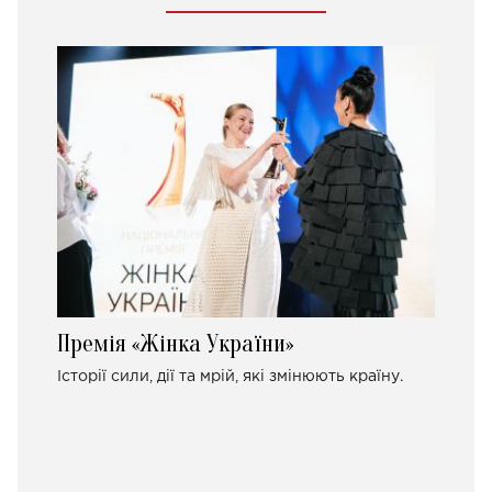
Премія «Жінка України»
Історії сили, дії та мрій, які змінюють країну.