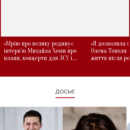
«Мрію про велику родину»:
«Я дозволила с
інтерв'ю Михайла Хоми про
Олена Тополя 
плани, концерти для ЗСУ і
життя після р
зміни під час війни
ДОСЬЄ