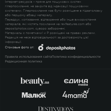
Інтернет-ресурсів – пряме для пошукових систем
гіперпосилання, не закрите від індексації пошуковими
системами. Гіперпосилання має бути розміщене в підзаголовку
або першому абзаці матеріалу.
Передрук, копіювання, відтворення або інше використання
матеріалів, які містять посилання на rexfeatures.com або
depositphotos.com, суворо заборонені.
Материалы с пометками
!
и
P
розміщені на правах реклами.
Редакція не несе відповідальності за достовірність цієї
інформації.
Стоковые фото от:
Правила использования сайта
Политика конфиденциальности
Редакционная политика