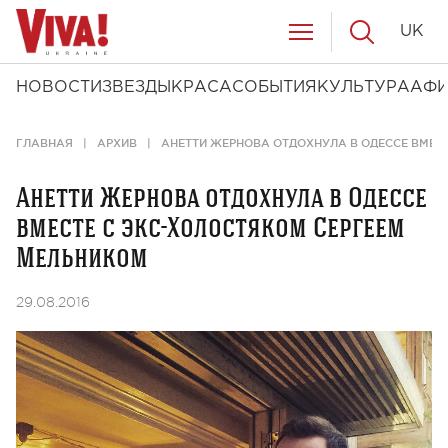
UK
НОВОСТИ
ЗВЕЗДЫ
КРАСА
СОБЫТИЯ
КУЛЬТУРА
АФ
ГЛАВНАЯ
АРХИВ
АНЕТТИ ЖЕРНОВА ОТДОХНУЛА В ОДЕССЕ ВМЕС
Анетти Жернова отдохнула в Одессе
вместе с экс-Холостяком Сергеем
Мельником
29.08.2016