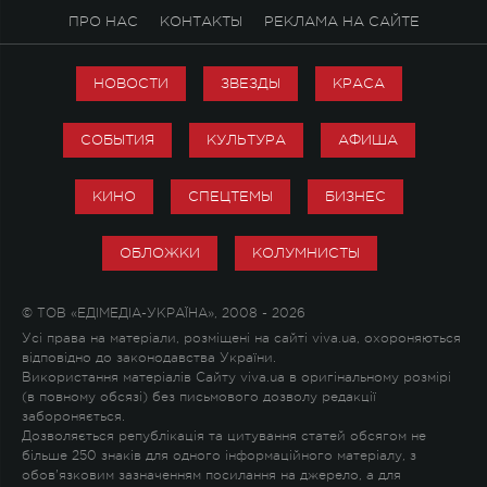
ПРО НАС
КОНТАКТЫ
РЕКЛАМА НА САЙТЕ
НОВОСТИ
ЗВЕЗДЫ
КРАСА
СОБЫТИЯ
КУЛЬТУРА
АФИША
КИНО
СПЕЦТЕМЫ
БИЗНЕС
ОБЛОЖКИ
КОЛУМНИСТЫ
© ТОВ «ЕДІМЕДІА-УКРАЇНА», 2008 - 2026
Усі права на матеріали, розміщені на сайті viva.ua, охороняються
відповідно до законодавства України.
Використання матеріалів Сайту viva.ua в оригінальному розмірі
(в повному обсязі) без письмового дозволу редакції
забороняється.
Дозволяється републікація та цитування статей обсягом не
більше 250 знаків для одного інформаційного матеріалу, з
обов'язковим зазначенням посилання на джерело, а для