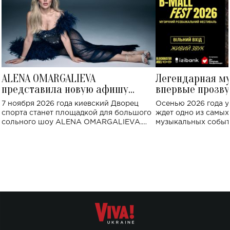
ALENA OMARGALIEVA
Легендарная м
представила новую афишу
впервые прозву
большого концерта во Дворце
Украине: где со
7 ноября 2026 года киевский Дворец
Осенью 2026 года у
спорта
спорта станет площадкой для большого
ждет одно из самы
сольного шоу ALENA OMARGALIEVA.
музыкальных событ
Концерт получил символичное название
«Не пьяная — влюбленная».