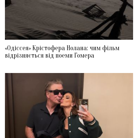
«Одіссея» Крістофера Нолана: чим фільм
відрізняється від поеми Гомера