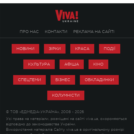
ПРО НАС
КОНТАКТИ
РЕКЛАМА НА САЙТІ
НОВИНИ
ЗІРКИ
КРАСА
ПОДІЇ
КУЛЬТУРА
АФІША
КІНО
СПЕЦТЕМИ
БІЗНЕС
ОБКЛАДИНКИ
КОЛУМНІСТИ
© ТОВ «ЕДІМЕДІА-УКРАЇНА», 2008 - 2026
Усі права на матеріали, розміщені на сайті viva.ua, охороняються
відповідно до законодавства України.
Використання матеріалів Сайту viva.ua в оригінальному розмірі