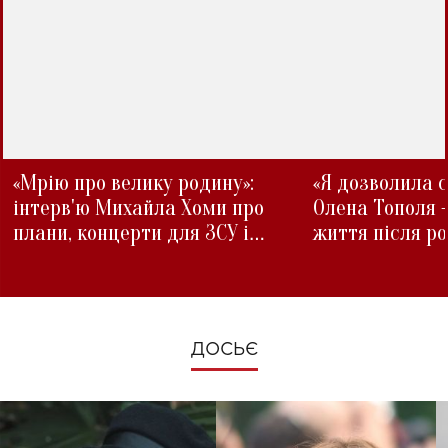
«Мрію про велику родину»:
«Я дозволила с
інтерв'ю Михайла Хоми про
Олена Тополя 
плани, концерти для ЗСУ і
життя після р
зміни під час війни
ДОСЬЄ