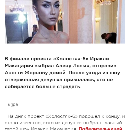
В финале проекта «Холостяк-6» Иракли
Макацария выбрал Алену Лесык, отправив
Анетти Жернову домой. После ухода из шоу
отверженная девушка призналась, что не
собирается больше страдать.
#@#
На днях проект «Холостяк-6» подошел к концу, и
стало известно, кого из девушек выбрал главный
герой шоу Иракли Макацария.
Победительницей