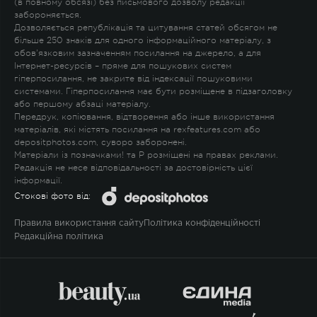
(в повному обсязі) без письмового дозволу редакції
забороняється.
Дозволяється републікація та цитування статей обсягом не
більше 250 знаків для одного інформаційного матеріалу, з
обов'язковим зазначенням посилання на джерело, а для
Інтернет-ресурсів – пряме для пошукових систем
гіперпосилання, не закрите від індексації пошуковими
системами. Гіперпосилання має бути розміщене в підзаголовку
або першому абзаці матеріалу.
Передрук, копіювання, відтворення або інше використання
матеріалів, які містять посилання на rexfeatures.com або
depositphotos.com, суворо заборонені.
Матеріали із позначками
!
та
P
розміщені на правах реклами.
Редакція не несе відповідальності за достовірність цієї
інформації.
Стокові фото від:
Правила використання сайту
Політика конфіденційності
Редакційна політика