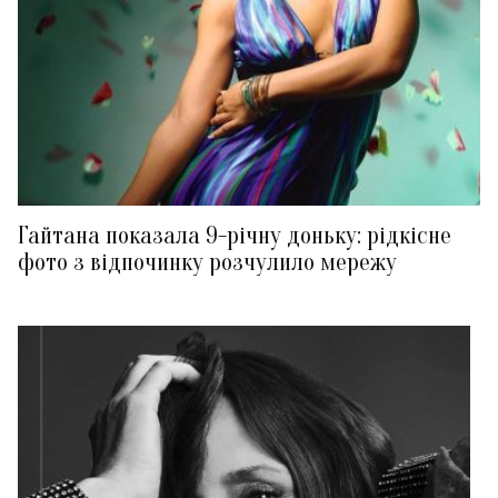
Гайтана показала 9-річну доньку: рідкісне
фото з відпочинку розчулило мережу