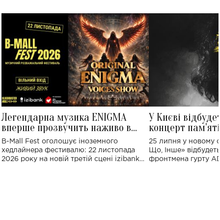
Легендарна музика ENIGMA
У Києві відбуде
вперше прозвучить наживо в
концерт пам'ят
Україні: де відбудеться концерт
Клименка: понад
B-Mall Fest оголошує іноземного
25 липня у новому o
виконають пісн
хедлайнера фестивалю: 22 листопада
Що, Інше» відбудеть
2026 року на новій третій сцені izibank
фронтмена гурту A
stage відбудеться українська прем'єра
Клименка. Це буде 
ENIGMA VOICES' ORIGINAL LIVE SHOW.
вечір, присвячений 
творчість стала си
справжньої любові д