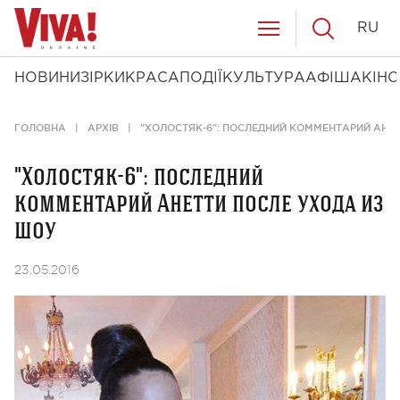
RU
НОВИНИ
ЗІРКИ
КРАСА
ПОДІЇ
КУЛЬТУРА
АФІША
КІНО
ГОЛОВНА
АРХІВ
"ХОЛОСТЯК-6": ПОСЛЕДНИЙ КОММЕНТАРИЙ АНЕ
"Холостяк-6": последний
комментарий Анетти после ухода из
шоу
23.05.2016