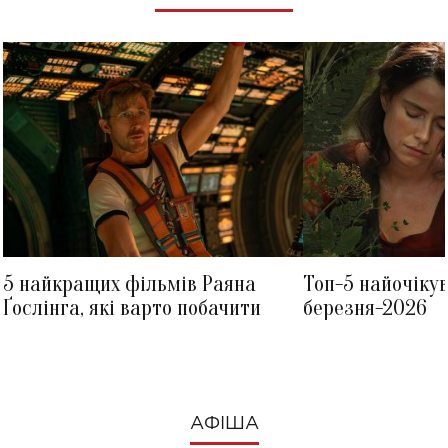
5 найкращих фільмів Раяна
Топ-5 найочіку
Ґослінга, які варто побачити
березня-2026
АФІША