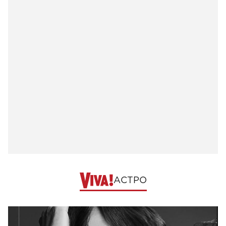
АСТРО