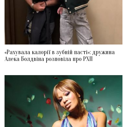
«Рахувала калорії в зубній пасті»: дружина
Алека Болдвіна розповіла про РХП