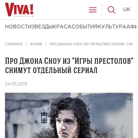
UK
НОВОСТИ
ЗВЕЗДЫ
КРАСА
СОБЫТИЯ
КУЛЬТУРА
АФ
ГЛАВНАЯ
АРХИВ
ПРО ДЖОНА СНОУ ИЗ "ИГРЫ ПРЕСТОЛОВ" СНИМ
Про Джона Сноу из "Игры престолов"
снимут отдельный сериал
24.05.2016