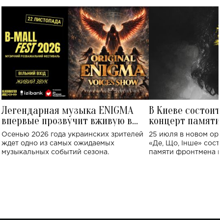
Легендарная музыка ENIGMA
В Киеве состои
впервые прозвучит вживую в
концерт памят
Украине: где состоится концерт
Клименко: более
Осенью 2026 года украинских зрителей
25 июля в новом op
исполнят песн
ждет одно из самых ожидаемых
«Де, Що, Інше» сос
музыкальных событий сезона.
памяти фронтмена
Михаила Клименко. 
особенный музыкал
посвященный артист
стало символом ис
настоящей любви.