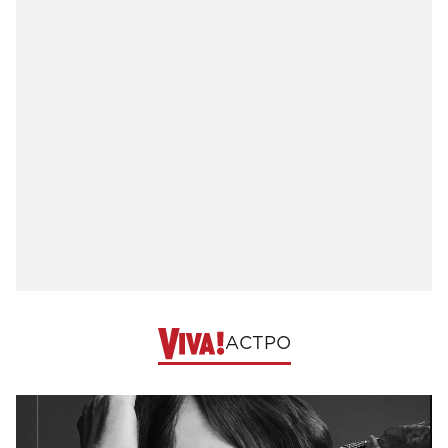
АСТРО