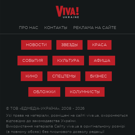
ПРО НАС
КОНТАКТЫ
РЕКЛАМА НА САЙТЕ
НОВОСТИ
ЗВЕЗДЫ
КРАСА
СОБЫТИЯ
КУЛЬТУРА
АФИША
КИНО
СПЕЦТЕМЫ
БИЗНЕС
ОБЛОЖКИ
КОЛУМНИСТЫ
© ТОВ «ЕДІМЕДІА-УКРАЇНА», 2008 - 2026
Усі права на матеріали, розміщені на сайті viva.ua, охороняються
відповідно до законодавства України.
Використання матеріалів Сайту viva.ua в оригінальному розмірі
(в повному обсязі) без письмового дозволу редакції