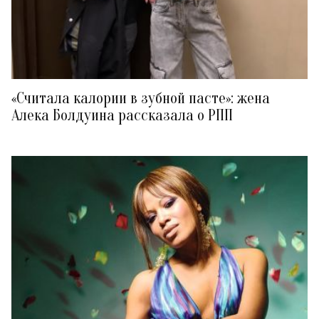
«Считала калории в зубной пасте»: жена
Алека Болдуина рассказала о РПП