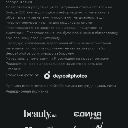
забороняється.
Дозволяється републікація та цитування статей обсягом не
більше 250 знаків для одного інформаційного матеріалу, з
обов'язковим зазначенням посилання на джерело, а для
Інтернет-ресурсів – пряме для пошукових систем
гіперпосилання, не закрите від індексації пошуковими
системами. Гіперпосилання має бути розміщене в підзаголовку
або першому абзаці матеріалу.
Передрук, копіювання, відтворення або інше використання
матеріалів, які містять посилання на rexfeatures.com або
depositphotos.com, суворо заборонені.
Материалы с пометками
!
и
P
розміщені на правах реклами.
Редакція не несе відповідальності за достовірність цієї
інформації.
Стоковые фото от:
Правила использования сайта
Политика конфиденциальности
Редакционная политика