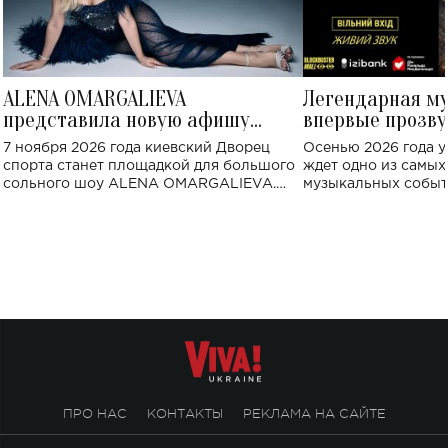
ALENA OMARGALIEVA
Легендарная м
представила новую афишу
впервые прозву
большого концерта во Дворце
Украине: где со
7 ноября 2026 года киевский Дворец
Осенью 2026 года у
спорта
спорта станет площадкой для большого
ждет одно из самы
сольного шоу ALENA OMARGALIEVA.
музыкальных событ
Концерт получил символичное название
«Не пьяная — влюбленная».
ПРО НАС
КОНТАКТЫ
РЕКЛАМА НА САЙТЕ