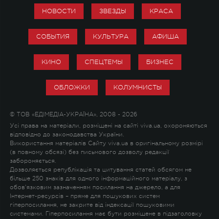
НОВОСТИ
ЗВЕЗДЫ
КРАСА
СОБЫТИЯ
КУЛЬТУРА
АФИША
КИНО
СПЕЦТЕМЫ
БИЗНЕС
ОБЛОЖКИ
КОЛУМНИСТЫ
© ТОВ «ЕДІМЕДІА-УКРАЇНА», 2008 - 2026
Усі права на матеріали, розміщені на сайті viva.ua, охороняються
відповідно до законодавства України.
Використання матеріалів Сайту viva.ua в оригінальному розмірі
(в повному обсязі) без письмового дозволу редакції
забороняється.
Дозволяється републікація та цитування статей обсягом не
більше 250 знаків для одного інформаційного матеріалу, з
обов'язковим зазначенням посилання на джерело, а для
Інтернет-ресурсів – пряме для пошукових систем
гіперпосилання, не закрите від індексації пошуковими
системами. Гіперпосилання має бути розміщене в підзаголовку