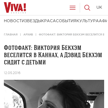
UK
НОВОСТИ
ЗВЕЗДЫ
КРАСА
СОБЫТИЯ
КУЛЬТУРА
АФ
ГЛАВНАЯ
АРХИВ
ФОТОФАКТ: ВИКТОРИЯ БЕКХЭМ ВЕСЕЛИТСЯ В К
Фотофакт: Виктория Бекхэм
веселится в Каннах, а Дэвид Бекхэм
сидит с детьми
12.05.2016