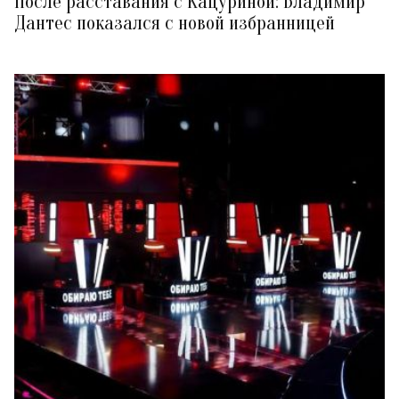
После расставания с Кацуриной: Владимир
Дантес показался с новой избранницей