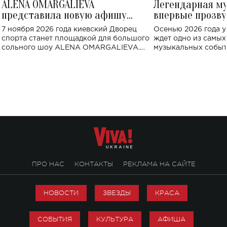
ALENA OMARGALIEVA
Легендарная м
представила новую афишу
впервые прозву
большого концерта во Дворце
Украине: где со
7 ноября 2026 года киевский Дворец
Осенью 2026 года у
спорта
спорта станет площадкой для большого
ждет одно из самы
сольного шоу ALENA OMARGALIEVA.
музыкальных событ
Концерт получил символичное название
«Не пьяная — влюбленная».
ПРО НАС
КОНТАКТЫ
РЕКЛАМА НА САЙТЕ
НОВОСТИ
ЗВЕЗДЫ
КРАСА
СОБЫТИЯ
КУЛЬТУРА
АФИША