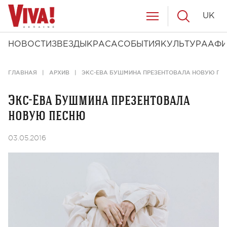
UK
НОВОСТИ
ЗВЕЗДЫ
КРАСА
СОБЫТИЯ
КУЛЬТУРА
АФ
ГЛАВНАЯ
АРХИВ
ЭКС-ЕВА БУШМИНА ПРЕЗЕНТОВАЛА НОВУЮ ПЕ
Экс-Ева Бушмина презентовала
новую песню
03.05.2016