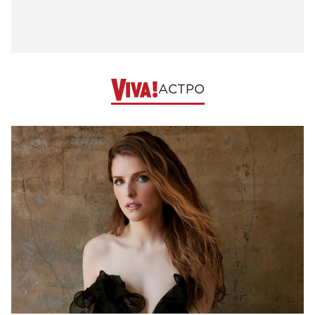
АСТРО