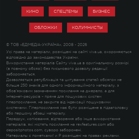
КИНО
СПЕЦТЕМЫ
БИЗНЕС
ОБЛОЖКИ
КОЛУМНИСТЫ
© ТОВ «ЕДІМЕДІА-УКРАЇНА», 2008 - 2026
Усі права на матеріали, розміщені на сайті viva.ua, охороняються
відповідно до законодавства України.
Використання матеріалів Сайту viva.ua в оригінальному розмірі
(в повному обсязі) без письмового дозволу редакції
забороняється.
Дозволяється републікація та цитування статей обсягом не
більше 250 знаків для одного інформаційного матеріалу, з
обов'язковим зазначенням посилання на джерело, а для
Інтернет-ресурсів – пряме для пошукових систем
гіперпосилання, не закрите від індексації пошуковими
системами. Гіперпосилання має бути розміщене в підзаголовку
або першому абзаці матеріалу.
Передрук, копіювання, відтворення або інше використання
матеріалів, які містять посилання на rexfeatures.com або
depositphotos.com, суворо заборонені.
Материалы с пометками
!
и
P
розміщені на правах реклами.