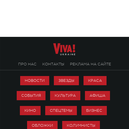
Михаила Клименко. 
особенный музыкал
посвященный артист
стало символом ис
настоящей любви.
ПРО НАС
КОНТАКТЫ
РЕКЛАМА НА САЙТЕ
НОВОСТИ
ЗВЕЗДЫ
КРАСА
СОБЫТИЯ
КУЛЬТУРА
АФИША
КИНО
СПЕЦТЕМЫ
БИЗНЕС
ОБЛОЖКИ
КОЛУМНИСТЫ