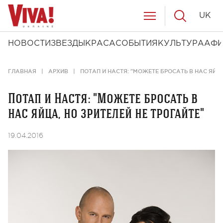
UK
НОВОСТИ
ЗВЕЗДЫ
КРАСА
СОБЫТИЯ
КУЛЬТУРА
АФ
ГЛАВНАЯ
АРХИВ
ПОТАП И НАСТЯ: "МОЖЕТЕ БРОСАТЬ В НАС ЯЙЦА
Потап и Настя: "Можете бросать в
нас яйца, но зрителей не трогайте"
19.04.2016