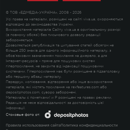
© ТОВ «ЕДІМЕДІА-УКРАЇНА», 2008 - 2026
Усі права на матеріали, розміщені на сайті viva.ua, охороняються
відповідно до законодавства України.
Використання матеріалів Сайту viva.ua в оригінальному розмірі
(в повному обсязі) без письмового дозволу редакції
забороняється.
Дозволяється републікація та цитування статей обсягом не
більше 250 знаків для одного інформаційного матеріалу, з
обов'язковим зазначенням посилання на джерело, а для
Інтернет-ресурсів – пряме для пошукових систем
гіперпосилання, не закрите від індексації пошуковими
системами. Гіперпосилання має бути розміщене в підзаголовку
або першому абзаці матеріалу.
Передрук, копіювання, відтворення або інше використання
матеріалів, які містять посилання на rexfeatures.com або
depositphotos.com, суворо заборонені.
Материалы с пометками
!
и
P
розміщені на правах реклами.
Редакція не несе відповідальності за достовірність цієї
інформації.
Стоковые фото от:
Правила использования сайта
Политика конфиденциальности