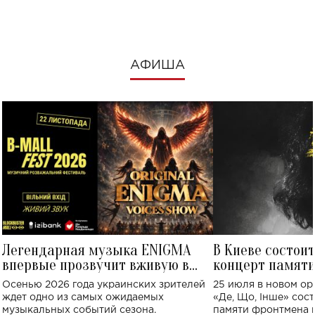
посмотреть в к
АФИША
Легендарная музыка ENIGMA
В Киеве состои
впервые прозвучит вживую в
концерт памят
Украине: где состоится концерт
Клименко: более
Осенью 2026 года украинских зрителей
25 июля в новом op
исполнят песн
ждет одно из самых ожидаемых
«Де, Що, Інше» сос
музыкальных событий сезона.
памяти фронтмена