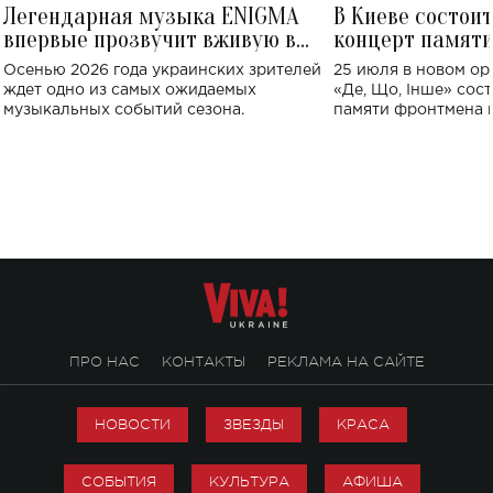
Легендарная музыка ENIGMA
В Киеве состои
впервые прозвучит вживую в
концерт памят
Украине: где состоится концерт
Клименко: более
Осенью 2026 года украинских зрителей
25 июля в новом op
исполнят песн
ждет одно из самых ожидаемых
«Де, Що, Інше» сос
музыкальных событий сезона.
памяти фронтмена
Михаила Клименко. 
особенный музыкал
посвященный артист
стало символом ис
настоящей любви.
ПРО НАС
КОНТАКТЫ
РЕКЛАМА НА САЙТЕ
НОВОСТИ
ЗВЕЗДЫ
КРАСА
СОБЫТИЯ
КУЛЬТУРА
АФИША