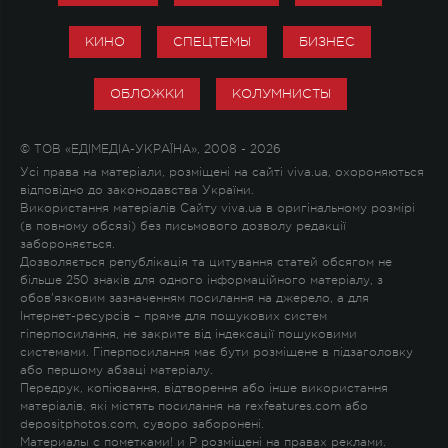
КИНО
СПЕЦТЕМЫ
БИЗНЕС
ОБЛОЖКИ
КОЛУМНИСТЫ
© ТОВ «ЕДІМЕДІА-УКРАЇНА», 2008 - 2026
Усі права на матеріали, розміщені на сайті viva.ua, охороняються
відповідно до законодавства України.
Використання матеріалів Сайту viva.ua в оригінальному розмірі
(в повному обсязі) без письмового дозволу редакції
забороняється.
Дозволяється републікація та цитування статей обсягом не
більше 250 знаків для одного інформаційного матеріалу, з
обов'язковим зазначенням посилання на джерело, а для
Інтернет-ресурсів – пряме для пошукових систем
гіперпосилання, не закрите від індексації пошуковими
системами. Гіперпосилання має бути розміщене в підзаголовку
або першому абзаці матеріалу.
Передрук, копіювання, відтворення або інше використання
матеріалів, які містять посилання на rexfeatures.com або
depositphotos.com, суворо заборонені.
Материалы с пометками
!
и
P
розміщені на правах реклами.