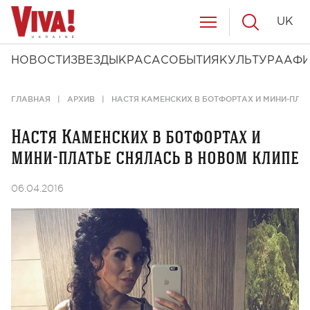
UK
НОВОСТИ
ЗВЕЗДЫ
КРАСА
СОБЫТИЯ
КУЛЬТУРА
АФ
ГЛАВНАЯ
АРХИВ
НАСТЯ КАМЕНСКИХ В БОТФОРТАХ И МИНИ-ПЛАТ
Настя Каменских в ботфортах и
мини-платье снялась в новом клипе
06.04.2016