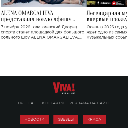
ALENA OMARGALIEVA
Легендарная м
представила новую афишу
впервые прозву
большого концерта во Дворце
Украине: где со
7 ноября 2026 года киевский Дворец
Осенью 2026 года у
спорта
спорта станет площадкой для большого
ждет одно из самы
сольного шоу ALENA OMARGALIEVA.
музыкальных событ
Концерт получил символичное название
«Не пьяная — влюбленная».
ПРО НАС
КОНТАКТЫ
РЕКЛАМА НА САЙТЕ
НОВОСТИ
ЗВЕЗДЫ
КРАСА