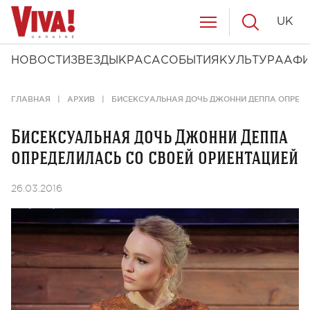
UK
НОВОСТИ
ЗВЕЗДЫ
КРАСА
СОБЫТИЯ
КУЛЬТУРА
АФ
ГЛАВНАЯ
АРХИВ
БИСЕКСУАЛЬНАЯ ДОЧЬ ДЖОННИ ДЕППА ОПРЕДЕ
Бисексуальная дочь Джонни Деппа
определилась со своей ориентацией
26.03.2016