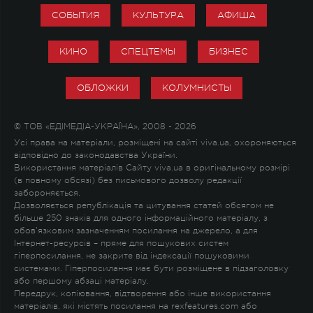
СОБЫТИЯ
КУЛЬТУРА
АФИША
КИНО
СПЕЦТЕМЫ
БИЗНЕС
ОБЛОЖКИ
КОЛУМНИСТЫ
© ТОВ «ЕДІМЕДІА-УКРАЇНА», 2008 - 2026
Усі права на матеріали, розміщені на сайті viva.ua, охороняються
відповідно до законодавства України.
Використання матеріалів Сайту viva.ua в оригінальному розмірі
(в повному обсязі) без письмового дозволу редакції
забороняється.
Дозволяється републікація та цитування статей обсягом не
більше 250 знаків для одного інформаційного матеріалу, з
обов'язковим зазначенням посилання на джерело, а для
Інтернет-ресурсів – пряме для пошукових систем
гіперпосилання, не закрите від індексації пошуковими
системами. Гіперпосилання має бути розміщене в підзаголовку
або першому абзаці матеріалу.
Передрук, копіювання, відтворення або інше використання
матеріалів, які містять посилання на rexfeatures.com або