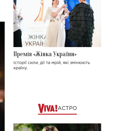
Премія «Жінка України»
Історії сили, дії та мрій, які змінюють
країну.
АСТРО