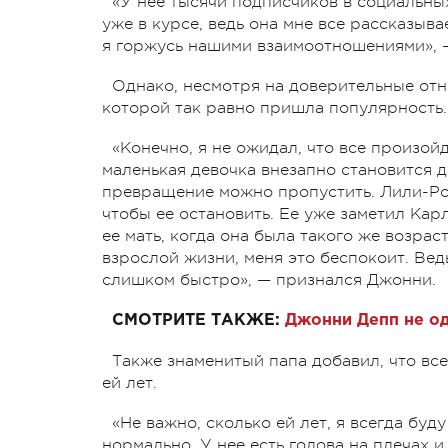
«У нее тысячи подписчиков в социальных
уже в курсе, ведь она мне все рассказыва
я горжусь нашими взаимоотношениями», 
Однако, несмотря на доверительные отно
которой так равно пришла популярность.
«Конечно, я не ожидал, что все произойд
маленькая девочка внезапно становится д
превращение можно пропустить. Лили-Роуз
чтобы ее остановить. Ее уже заметил Кар
ее мать, когда она была такого же возра
взрослой жизни, меня это беспокоит. Вед
слишком быстро», — признался Джонни.
СМОТРИТЕ ТАКЖЕ:
Джонни Депп не о
Также знаменитый папа добавил, что все
ей лет.
«Не важно, сколько ей лет, я всегда буд
нормально. У нее есть голова на плечах и