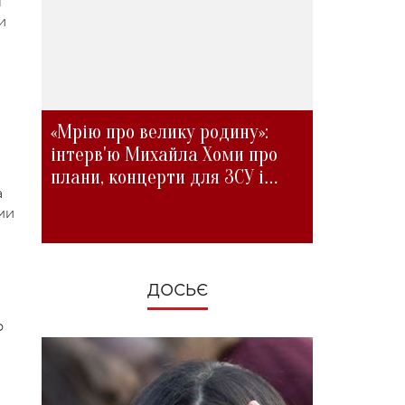
л
и
«Мрію про велику родину»:
інтерв'ю Михайла Хоми про
плани, концерти для ЗСУ і
а
зміни під час війни
ми
ДОСЬЄ
о