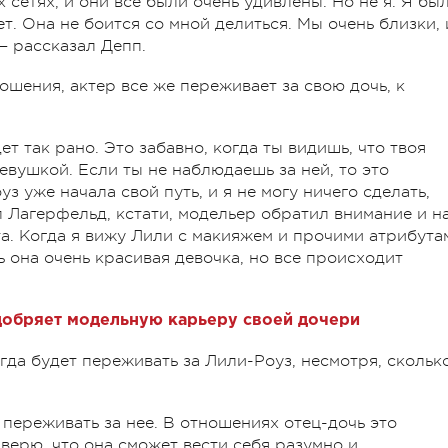
 сетях, и они все были очень удивлены. Но не я. Я бы
ет. Она не боится со мной делиться. Мы очень близки, 
— рассказал Депп.
шения, актер все же переживает за свою дочь, к
ет так рано. Это забавно, когда ты видишь, что твоя
евушкой. Если ты не наблюдаешь за ней, то это
 уже начала свой путь, и я не могу ничего сделать,
л Лагерфельд, кстати, модельер обратил внимание и н
ста. Когда я вижу Лили с макияжем и прочими атрибута
ь она очень красивая девочка, но все происходит
добряет модельную карьеру своей дочери
гда будет переживать за Лили-Роуз, несмотря, скольк
у переживать за нее. В отношениях отец-дочь это
 верю, что она сможет вести себя разумно и