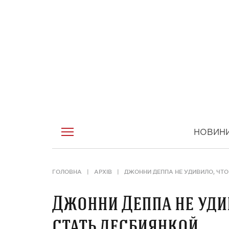
НОВИН
ГОЛОВНА
АРХІВ
ДЖОННИ ДЕППА НЕ УДИВИЛО, ЧТО
Джонни Деппа не уди
стать лесбиянкой