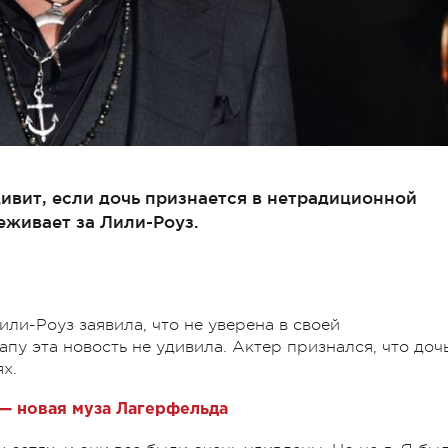
дивит, если дочь признается в нетрадиционной
еживает за Лили-Роуз.
ли-Роуз заявила, что не уверена в своей
апу эта новость не удивила. Актер признался, что доч
х.
— новая муза Лагерфельда