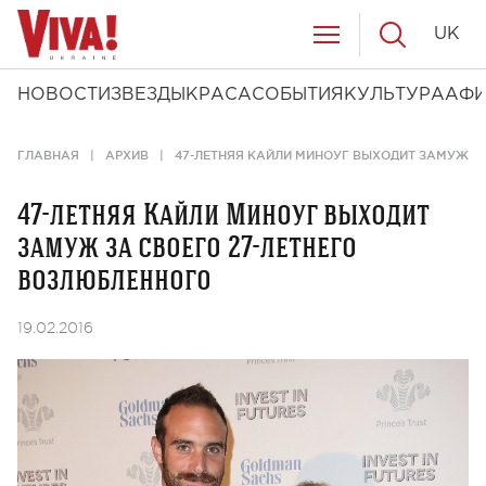
UK
НОВОСТИ
ЗВЕЗДЫ
КРАСА
СОБЫТИЯ
КУЛЬТУРА
АФ
ГЛАВНАЯ
АРХИВ
47-ЛЕТНЯЯ КАЙЛИ МИНОУГ ВЫХОДИТ ЗАМУЖ З
47-летняя Кайли Миноуг выходит
замуж за своего 27-летнего
возлюбленного
19.02.2016