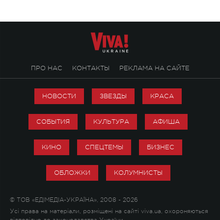
ПРО НАС
КОНТАКТЫ
РЕКЛАМА НА САЙТЕ
НОВОСТИ
ЗВЕЗДЫ
КРАСА
СОБЫТИЯ
КУЛЬТУРА
АФИША
КИНО
СПЕЦТЕМЫ
БИЗНЕС
ОБЛОЖКИ
КОЛУМНИСТЫ
© ТОВ «ЕДІМЕДІА-УКРАЇНА», 2008 - 2026
Усі права на матеріали, розміщені на сайті viva.ua, охороняються
відповідно до законодавства України.