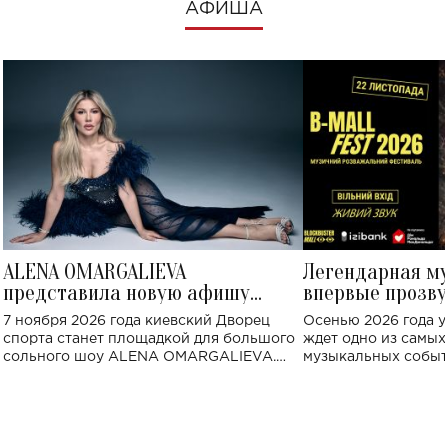
АФИША
ALENA OMARGALIEVA
Легендарная м
представила новую афишу
впервые прозву
большого концерта во Дворце
Украине: где со
7 ноября 2026 года киевский Дворец
Осенью 2026 года у
спорта
спорта станет площадкой для большого
ждет одно из самы
сольного шоу ALENA OMARGALIEVA.
музыкальных событ
Концерт получил символичное название
«Не пьяная — влюбленная».