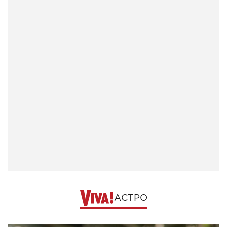
АСТРО