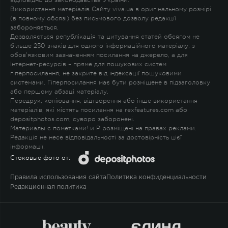
Використання матеріалів Сайту viva.ua в оригінальному розмірі
(в повному обсязі) без письмового дозволу редакції
забороняється.
Дозволяється републікація та цитування статей обсягом не
більше 250 знаків для одного інформаційного матеріалу, з
обов'язковим зазначенням посилання на джерело, а для
Інтернет-ресурсів – пряме для пошукових систем
гіперпосилання, не закрите від індексації пошуковими
системами. Гіперпосилання має бути розміщене в підзаголовку
або першому абзаці матеріалу.
Передрук, копіювання, відтворення або інше використання
матеріалів, які містять посилання на rexfeatures.com або
depositphotos.com, суворо заборонені.
Материалы с пометками
!
и
P
розміщені на правах реклами.
Редакція не несе відповідальності за достовірність цієї
інформації.
Стоковые фото от:
Правила использования сайта
Политика конфиденциальности
Редакционная политика