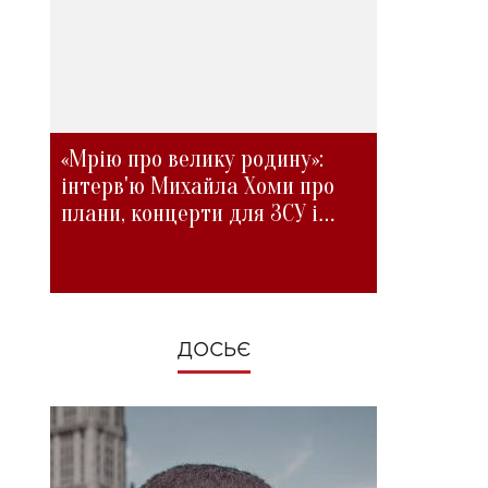
«Мрію про велику родину»:
інтерв'ю Михайла Хоми про
плани, концерти для ЗСУ і
зміни під час війни
ДОСЬЄ