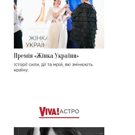
Премія «Жінка України»
Історії сили, дії та мрій, які змінюють
країну.
АСТРО