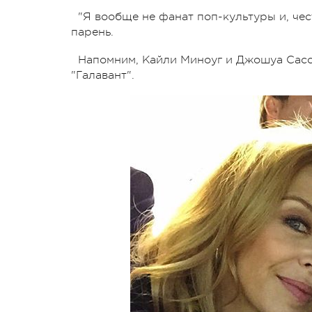
"Я вообще не фанат поп-культуры и, чест
парень.
Напомним, Кайли Миноуг и Джошуа Сасс
"Галавант".