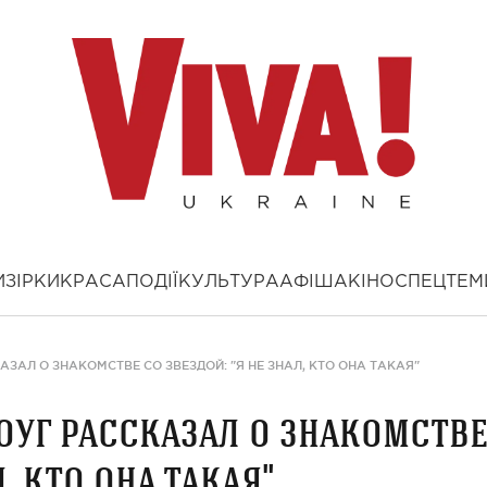
И
ЗІРКИ
КРАСА
ПОДІЇ
КУЛЬТУРА
АФІША
КІНО
СПЕЦТЕМ
ЗАЛ О ЗНАКОМСТВЕ СО ЗВЕЗДОЙ: "Я НЕ ЗНАЛ, КТО ОНА ТАКАЯ"
уг рассказал о знакомств
л, кто она такая"