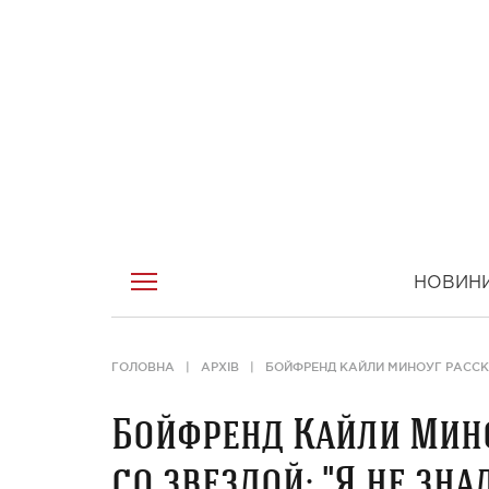
НОВИН
ГОЛОВНА
АРХІВ
БОЙФРЕНД КАЙЛИ МИНОУГ РАССКА
Бойфренд Кайли Мино
со звездой: "Я не зна