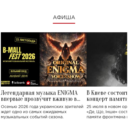
АФИША
Легендарная музыка ENIGMA
В Киеве состои
впервые прозвучит вживую в
концерт памят
Украине: где состоится концерт
Клименко: более
Осенью 2026 года украинских зрителей
25 июля в новом op
исполнят песн
ждет одно из самых ожидаемых
«Де, Що, Інше» сос
музыкальных событий сезона.
памяти фронтмена
Михаила Клименко. 
особенный музыкал