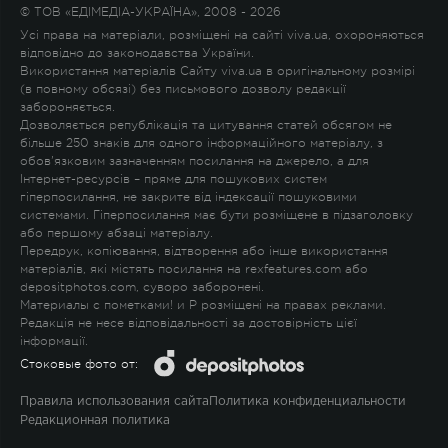
© ТОВ «ЕДІМЕДІА-УКРАЇНА», 2008 - 2026
Усі права на матеріали, розміщені на сайті viva.ua, охороняються
відповідно до законодавства України.
Використання матеріалів Сайту viva.ua в оригінальному розмірі
(в повному обсязі) без письмового дозволу редакції
забороняється.
Дозволяється републікація та цитування статей обсягом не
більше 250 знаків для одного інформаційного матеріалу, з
обов'язковим зазначенням посилання на джерело, а для
Інтернет-ресурсів – пряме для пошукових систем
гіперпосилання, не закрите від індексації пошуковими
системами. Гіперпосилання має бути розміщене в підзаголовку
або першому абзаці матеріалу.
Передрук, копіювання, відтворення або інше використання
матеріалів, які містять посилання на rexfeatures.com або
depositphotos.com, суворо заборонені.
Материалы с пометками
!
и
P
розміщені на правах реклами.
Редакція не несе відповідальності за достовірність цієї
інформації.
Стоковые фото от:
Правила использования сайта
Политика конфиденциальности
Редакционная политика