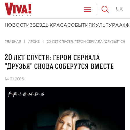
UK
НОВОСТИ
ЗВЕЗДЫ
КРАСА
СОБЫТИЯ
КУЛЬТУРА
АФ
ГЛАВНАЯ
АРХИВ
20 ЛЕТ СПУСТЯ: ГЕРОИ СЕРИАЛА "ДРУЗЬЯ" СНО
20 лет спустя: герои сериала
"Друзья" снова соберутся вместе
14.01.2016