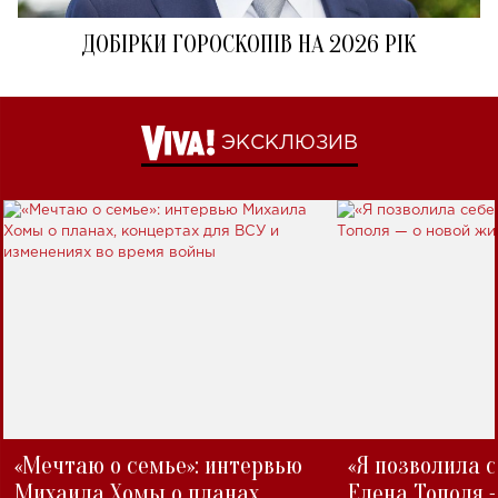
ДОБІРКИ ГОРОСКОПІВ НА 2026 РІК
ЭКСКЛЮЗИВ
«Мечтаю о семье»: интервью
«Я позволила 
Михаила Хомы о планах,
Елена Тополя 