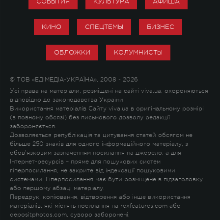
СОБЫТИЯ
КУЛЬТУРА
АФИША
КИНО
СПЕЦТЕМЫ
БИЗНЕС
ОБЛОЖКИ
КОЛУМНИСТЫ
© ТОВ «ЕДІМЕДІА-УКРАЇНА», 2008 - 2026
Усі права на матеріали, розміщені на сайті viva.ua, охороняються
відповідно до законодавства України.
Використання матеріалів Сайту viva.ua в оригінальному розмірі
(в повному обсязі) без письмового дозволу редакції
забороняється.
Дозволяється републікація та цитування статей обсягом не
більше 250 знаків для одного інформаційного матеріалу, з
обов'язковим зазначенням посилання на джерело, а для
Інтернет-ресурсів – пряме для пошукових систем
гіперпосилання, не закрите від індексації пошуковими
системами. Гіперпосилання має бути розміщене в підзаголовку
або першому абзаці матеріалу.
Передрук, копіювання, відтворення або інше використання
матеріалів, які містять посилання на rexfeatures.com або
depositphotos.com, суворо заборонені.