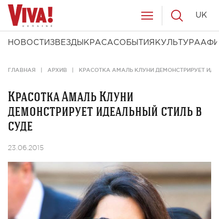
UK
НОВОСТИ
ЗВЕЗДЫ
КРАСА
СОБЫТИЯ
КУЛЬТУРА
АФ
ГЛАВНАЯ
АРХИВ
КРАСОТКА АМАЛЬ КЛУНИ ДЕМОНСТРИРУЕТ ИДЕ
Красотка Амаль Клуни
демонстрирует идеальный стиль в
суде
23.06.2015