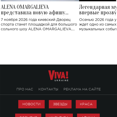
ALENA OMARGALIEVA
Легендарная м
представила новую афишу
впервые прозву
большого концерта во Дворце
Украине: где со
7 ноября 2026 года киевский Дворец
Осенью 2026 года у
спорта
спорта станет площадкой для большого
ждет одно из самы
сольного шоу ALENA OMARGALIEVA.
музыкальных событ
Концерт получил символичное название
«Не пьяная — влюбленная».
ПРО НАС
КОНТАКТЫ
РЕКЛАМА НА САЙТЕ
НОВОСТИ
ЗВЕЗДЫ
КРАСА