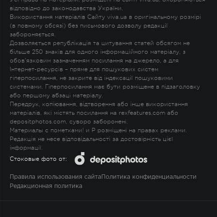
відповідно до законодавства України.
Використання матеріалів Сайту viva.ua в оригінальному розмірі
(в повному обсязі) без письмового дозволу редакції
забороняється.
Дозволяється републікація та цитування статей обсягом не
більше 250 знаків для одного інформаційного матеріалу, з
обов'язковим зазначенням посилання на джерело, а для
Інтернет-ресурсів – пряме для пошукових систем
гіперпосилання, не закрите від індексації пошуковими
системами. Гіперпосилання має бути розміщене в підзаголовку
або першому абзаці матеріалу.
Передрук, копіювання, відтворення або інше використання
матеріалів, які містять посилання на rexfeatures.com або
depositphotos.com, суворо заборонені.
Материалы с пометками
!
и
P
розміщені на правах реклами.
Редакція не несе відповідальності за достовірність цієї
інформації.
Стоковые фото от:
Правила использования сайта
Политика конфиденциальности
Редакционная политика