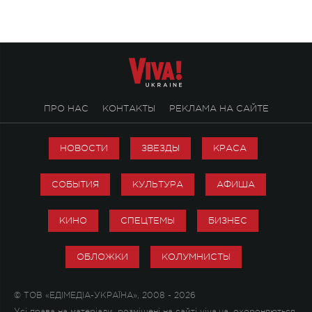
настоящей любви.
ПРО НАС
КОНТАКТЫ
РЕКЛАМА НА САЙТЕ
НОВОСТИ
ЗВЕЗДЫ
КРАСА
СОБЫТИЯ
КУЛЬТУРА
АФИША
КИНО
СПЕЦТЕМЫ
БИЗНЕС
ОБЛОЖКИ
КОЛУМНИСТЫ
© ТОВ «ЕДІМЕДІА-УКРАЇНА», 2008 - 2026
Усі права на матеріали, розміщені на сайті viva.ua, охороняються