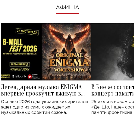
АФИША
Легендарная музыка ENIGMA
В Киеве состои
впервые прозвучит вживую в
концерт памят
Украине: где состоится концерт
Клименко: более
Осенью 2026 года украинских зрителей
25 июля в новом op
исполнят песн
ждет одно из самых ожидаемых
«Де, Що, Інше» сос
музыкальных событий сезона.
памяти фронтмена
Михаила Клименко. 
особенный музыкал
посвященный артист
стало символом ис