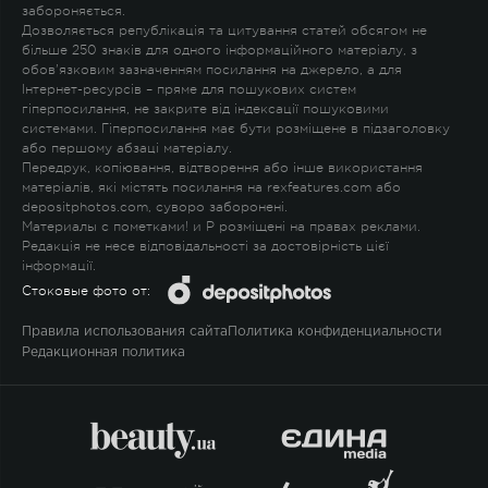
забороняється.
Дозволяється републікація та цитування статей обсягом не
більше 250 знаків для одного інформаційного матеріалу, з
обов'язковим зазначенням посилання на джерело, а для
Інтернет-ресурсів – пряме для пошукових систем
гіперпосилання, не закрите від індексації пошуковими
системами. Гіперпосилання має бути розміщене в підзаголовку
або першому абзаці матеріалу.
Передрук, копіювання, відтворення або інше використання
матеріалів, які містять посилання на rexfeatures.com або
depositphotos.com, суворо заборонені.
Материалы с пометками
!
и
P
розміщені на правах реклами.
Редакція не несе відповідальності за достовірність цієї
інформації.
Стоковые фото от:
Правила использования сайта
Политика конфиденциальности
Редакционная политика