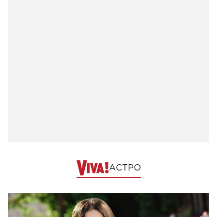
АСТРО