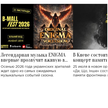
Легендарная музыка ENIGMA
В Киеве состои
впервые прозвучит вживую в
концерт памят
Украине: где состоится концерт
Клименко: более
Осенью 2026 года украинских зрителей
25 июля в новом op
исполнят песн
ждет одно из самых ожидаемых
«Де, Що, Інше» сос
музыкальных событий сезона.
памяти фронтмена
Михаила Клименко. 
особенный музыкал
посвященный артист
стало символом ис
настоящей любви.