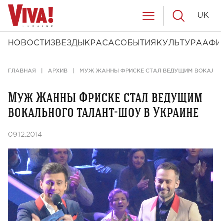
UK
НОВОСТИ
ЗВЕЗДЫ
КРАСА
СОБЫТИЯ
КУЛЬТУРА
АФ
ГЛАВНАЯ
АРХИВ
МУЖ ЖАННЫ ФРИСКЕ СТАЛ ВЕДУЩИМ ВОКАЛЬН
Муж Жанны Фриске стал ведущим
вокального талант-шоу в Украине
09.12.2014