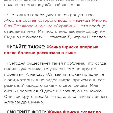
начала съемок шоу «Співай як зірка».
«Не только голоса участников радуют нас.
Жюри,
в состав которого вошли Надежда Мейхер,
Оля Полякова и Кузьма «Скрябин»
, – это вообще
отдельная тема. Мы постоянно веселимся, шутим.
Скучно не бывает», — отметил Дмитрий Шепелев.
ЧИТАЙТЕ ТАКЖЕ:
Жанна Фриске впервые
после болезни рассказала о сыне
«Сегодня существует такая проблема, что когда
видишь участника, то узнаешь его по другим
проектам. А на шоу «Співай як зірка» пришли те
люди, которых я не видел нигде, причем они все
разные. У каждого какая-то своя фишка. Мне
очень нравиться. Я даже им завидую немножко.
Они так круто поют!», — поделился впечатлением
Александр Скичко.
СМОТРИТЕ ФОТО:
Жанна Фриске гуляет по