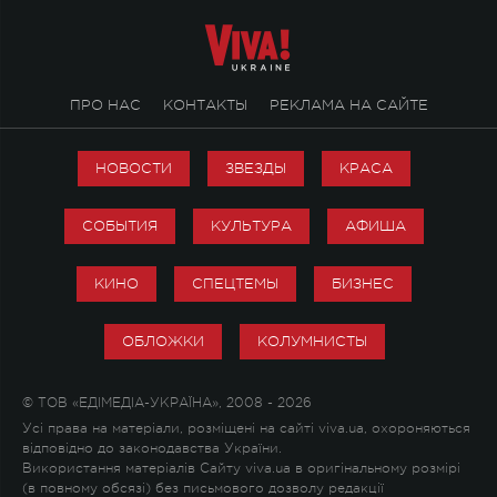
ПРО НАС
КОНТАКТЫ
РЕКЛАМА НА САЙТЕ
НОВОСТИ
ЗВЕЗДЫ
КРАСА
СОБЫТИЯ
КУЛЬТУРА
АФИША
КИНО
СПЕЦТЕМЫ
БИЗНЕС
ОБЛОЖКИ
КОЛУМНИСТЫ
© ТОВ «ЕДІМЕДІА-УКРАЇНА», 2008 - 2026
Усі права на матеріали, розміщені на сайті viva.ua, охороняються
відповідно до законодавства України.
Використання матеріалів Сайту viva.ua в оригінальному розмірі
(в повному обсязі) без письмового дозволу редакції