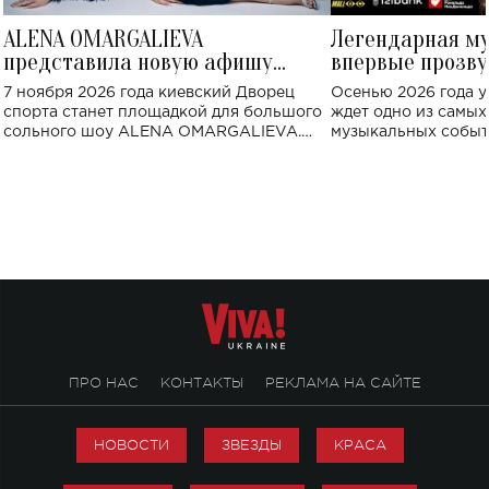
ALENA OMARGALIEVA
Легендарная м
представила новую афишу
впервые прозву
большого концерта во Дворце
Украине: где со
7 ноября 2026 года киевский Дворец
Осенью 2026 года у
спорта
спорта станет площадкой для большого
ждет одно из самы
сольного шоу ALENA OMARGALIEVA.
музыкальных событ
Концерт получил символичное название
«Не пьяная — влюбленная».
ПРО НАС
КОНТАКТЫ
РЕКЛАМА НА САЙТЕ
НОВОСТИ
ЗВЕЗДЫ
КРАСА