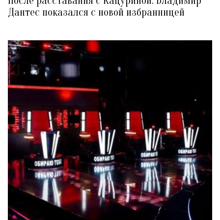
После расставания с Кацуриной: Владимир
Дантес показался с новой избранницей