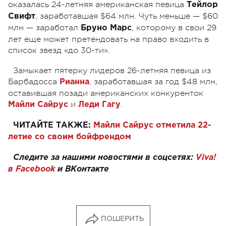
оказалась 24-летняя американская певица
Тейлор
, заработавшая $64 млн. Чуть меньше — $60
Свифт
млн — заработал
, которому в свои 29
Бруно Марс
лет еще может претендовать на право входить в
список звезд «до 30-ти».
Замыкает пятерку лидеров 26-летняя певица из
Барбадосса
, заработавшая за год $48 млн,
Рианна
оставившая позади американских конкуренток
и
.
Майли Сайрус
Леди Гагу
ЧИТАЙТЕ ТАКЖЕ:
Майли Сайрус отметила 22-
летие со своим бойфрендом
Следите за нашими новостями в соцсетях:
Viva!
в
Facebook
и
ВКонтакте
ПОШЕРИТЬ