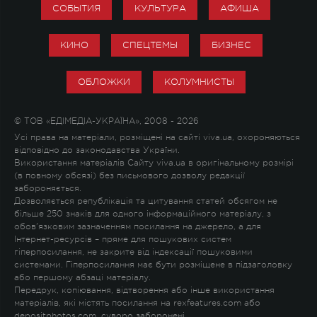
СОБЫТИЯ
КУЛЬТУРА
АФИША
КИНО
СПЕЦТЕМЫ
БИЗНЕС
ОБЛОЖКИ
КОЛУМНИСТЫ
© ТОВ «ЕДІМЕДІА-УКРАЇНА», 2008 - 2026
Усі права на матеріали, розміщені на сайті viva.ua, охороняються
відповідно до законодавства України.
Використання матеріалів Сайту viva.ua в оригінальному розмірі
(в повному обсязі) без письмового дозволу редакції
забороняється.
Дозволяється републікація та цитування статей обсягом не
більше 250 знаків для одного інформаційного матеріалу, з
обов'язковим зазначенням посилання на джерело, а для
Інтернет-ресурсів – пряме для пошукових систем
гіперпосилання, не закрите від індексації пошуковими
системами. Гіперпосилання має бути розміщене в підзаголовку
або першому абзаці матеріалу.
Передрук, копіювання, відтворення або інше використання
матеріалів, які містять посилання на rexfeatures.com або
depositphotos.com, суворо заборонені.