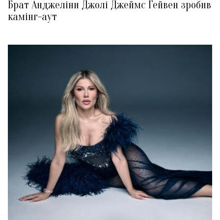
Брат Анджеліни Джолі Джеймс Гейвен зробив
камінг-аут