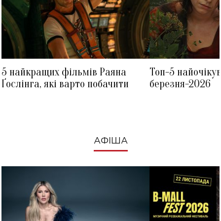
5 найкращих фільмів Раяна
Топ-5 найочіку
Ґослінга, які варто побачити
березня-2026
АФІША