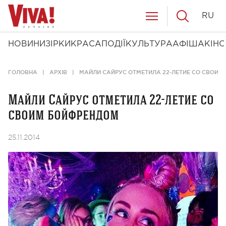
RU
НОВИНИ
ЗІРКИ
КРАСА
ПОДІЇ
КУЛЬТУРА
АФІША
КІНО
ГОЛОВНА
АРХІВ
МАЙЛИ САЙРУС ОТМЕТИЛА 22-ЛЕТИЕ СО СВОИМ
Майли Сайрус отметила 22-летие со
своим бойфрендом
25.11.2014