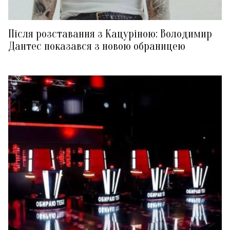
Після розставання з Кацуріною: Володимир
Дантес показався з новою обраницею