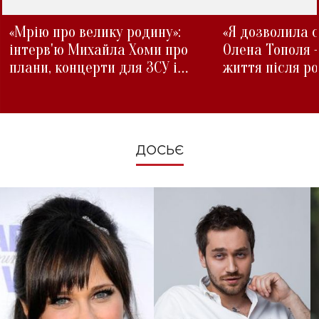
«Мрію про велику родину»:
«Я дозволила с
інтерв'ю Михайла Хоми про
Олена Тополя 
плани, концерти для ЗСУ і
життя після р
зміни під час війни
ДОСЬЄ