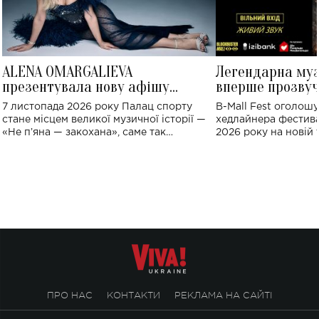
ALENA OMARGALIEVA
Легендарна му
презентувала нову афішу
вперше прозвуч
великого концерту в Палаці
Україні: де від
7 листопада 2026 року Палац спорту
B-Mall Fest оголош
спорту
стане місцем великої музичної історії —
хедлайнера фестива
«Не пʼяна — закохана», саме так
2026 року на новій т
символічно названо майбутній концерт
stage відбудеться у
ALENA OMARGALIEVA.
ENIGMA VOICES' OR
ПРО НАС
КОНТАКТИ
РЕКЛАМА НА САЙТІ