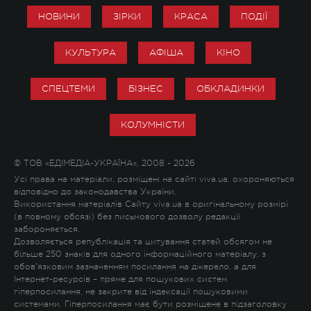
НОВИНИ
ЗІРКИ
КРАСА
ПОДІЇ
КУЛЬТУРА
АФІША
КІНО
СПЕЦТЕМИ
БІЗНЕС
ОБКЛАДИНКИ
КОЛУМНІСТИ
© ТОВ «ЕДІМЕДІА-УКРАЇНА», 2008 - 2026
Усі права на матеріали, розміщені на сайті viva.ua, охороняються
відповідно до законодавства України.
Використання матеріалів Сайту viva.ua в оригінальному розмірі
(в повному обсязі) без письмового дозволу редакції
забороняється.
Дозволяється републікація та цитування статей обсягом не
більше 250 знаків для одного інформаційного матеріалу, з
обов'язковим зазначенням посилання на джерело, а для
Інтернет-ресурсів – пряме для пошукових систем
гіперпосилання, не закрите від індексації пошуковими
системами. Гіперпосилання має бути розміщене в підзаголовку