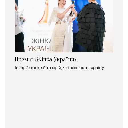
Премія «Жінка України»
Історії сили, дії та мрій, які змінюють країну.