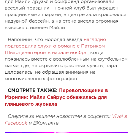
для Майли друзья и бойфренд организовали
веселый праздник – ночной клуб был украшен
праздничными шарами, в центре зала красовался
надувной бассейн, а на стене висела огромная
вывеска с именем Майли.
Напомним, что молодая звезда
наглядно
подтвердила слухи о романе с Патриком
Шварценеггером в начале ноября
, когда
появилась вместе с возлюбленным на футбольном
матче, где, не скрывая страстных чувств, пара
целовалась, не обращая внимания на
многочисленных фотографов.
СМОТРИТЕ ТАКЖЕ:
Перевоплощение в
Мэрилин: Майли Сайрус обнажилась для
глянцевого журнала
Следите за нашими новостями в соцсетях:
Viva! в
Facebook
и
ВКонтакте