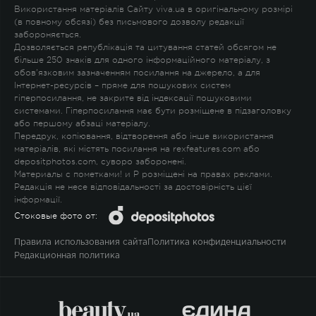
Використання матеріалів Сайту viva.ua в оригінальному розмірі
(в повному обсязі) без письмового дозволу редакції
забороняється.
Дозволяється републікація та цитування статей обсягом не
більше 250 знаків для одного інформаційного матеріалу, з
обов'язковим зазначенням посилання на джерело, а для
Інтернет-ресурсів – пряме для пошукових систем
гіперпосилання, не закрите від індексації пошуковими
системами. Гіперпосилання має бути розміщене в підзаголовку
або першому абзаці матеріалу.
Передрук, копіювання, відтворення або інше використання
матеріалів, які містять посилання на rexfeatures.com або
depositphotos.com, суворо заборонені.
Материалы с пометками
!
и
P
розміщені на правах реклами.
Редакція не несе відповідальності за достовірність цієї
інформації.
Стоковые фото от:
Правила использования сайта
Политика конфиденциальности
Редакционная политика