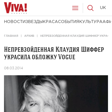
UK
НОВОСТИ
ЗВЕЗДЫ
КРАСА
СОБЫТИЯ
КУЛЬТУРА
АФ
ГЛАВНАЯ
АРХИВ
НЕПРЕВЗОЙДЕННАЯ КЛАУДИЯ ШИФФЕР УКРАСИ
Непревзойденная Клаудия Шиффер
украсила обложку Vogue
08.03.2014