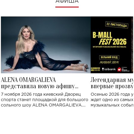
АФИША
ALENA OMARGALIEVA
Легендарная м
представила новую афишу
впервые прозву
большого концерта во Дворце
Украине: где со
7 ноября 2026 года киевский Дворец
Осенью 2026 года у
спорта
спорта станет площадкой для большого
ждет одно из самы
сольного шоу ALENA OMARGALIEVA.
музыкальных событ
Концерт получил символичное название
«Не пьяная — влюбленная».