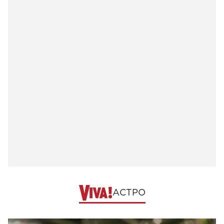
АСТРО