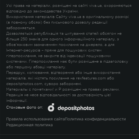
Усі права на матеріали, розміщені на сайті viva.ua, охороняються
відповідно до законодавства України.
Використання матеріалів Сайту viva.ua в оригінальному розмірі
(в повному обсязі) без письмового дозволу редакції
забороняється.
Дозволяється републікація та цитування статей обсягом не
більше 250 знаків для одного інформаційного матеріалу, з
обов'язковим зазначенням посилання на джерело, а для
Інтернет-ресурсів – пряме для пошукових систем
гіперпосилання, не закрите від індексації пошуковими
системами. Гіперпосилання має бути розміщене в підзаголовку
або першому абзаці матеріалу.
Передрук, копіювання, відтворення або інше використання
матеріалів, які містять посилання на rexfeatures.com або
depositphotos.com, суворо заборонені.
Материалы с пометками
!
и
P
розміщені на правах реклами.
Редакція не несе відповідальності за достовірність цієї
інформації.
Стоковые фото от:
Правила использования сайта
Политика конфиденциальности
Редакционная политика