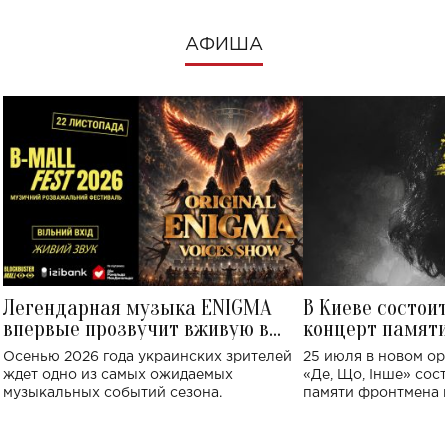
АФИША
Легендарная музыка ENIGMA
В Киеве состои
впервые прозвучит вживую в
концерт памят
Украине: где состоится концерт
Клименко: более
Осенью 2026 года украинских зрителей
25 июля в новом op
исполнят песн
ждет одно из самых ожидаемых
«Де, Що, Інше» сос
музыкальных событий сезона.
памяти фронтмена
Михаила Клименко. 
особенный музыкал
посвященный артист