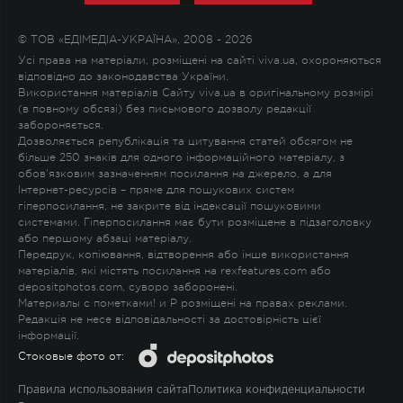
© ТОВ «ЕДІМЕДІА-УКРАЇНА», 2008 - 2026
Усі права на матеріали, розміщені на сайті viva.ua, охороняються
відповідно до законодавства України.
Використання матеріалів Сайту viva.ua в оригінальному розмірі
(в повному обсязі) без письмового дозволу редакції
забороняється.
Дозволяється републікація та цитування статей обсягом не
більше 250 знаків для одного інформаційного матеріалу, з
обов'язковим зазначенням посилання на джерело, а для
Інтернет-ресурсів – пряме для пошукових систем
гіперпосилання, не закрите від індексації пошуковими
системами. Гіперпосилання має бути розміщене в підзаголовку
або першому абзаці матеріалу.
Передрук, копіювання, відтворення або інше використання
матеріалів, які містять посилання на rexfeatures.com або
depositphotos.com, суворо заборонені.
Материалы с пометками
!
и
P
розміщені на правах реклами.
Редакція не несе відповідальності за достовірність цієї
інформації.
Стоковые фото от:
Правила использования сайта
Политика конфиденциальности