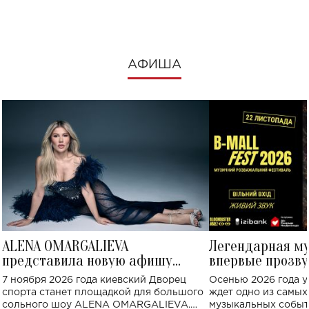
посмотреть в к
АФИША
ALENA OMARGALIEVA
Легендарная м
представила новую афишу
впервые прозву
большого концерта во Дворце
Украине: где со
7 ноября 2026 года киевский Дворец
Осенью 2026 года у
спорта
спорта станет площадкой для большого
ждет одно из самы
сольного шоу ALENA OMARGALIEVA.
музыкальных событ