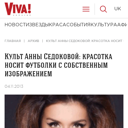
UK
НОВОСТИ
ЗВЕЗДЫ
КРАСА
СОБЫТИЯ
КУЛЬТУРА
АФ
ГЛАВНАЯ
АРХИВ
КУЛЬТ АННЫ СЕДОКОВОЙ: КРАСОТКА НОСИТ 
Культ Анны Седоковой: красотка
носит футболки с собственным
изображением
04.11.2013