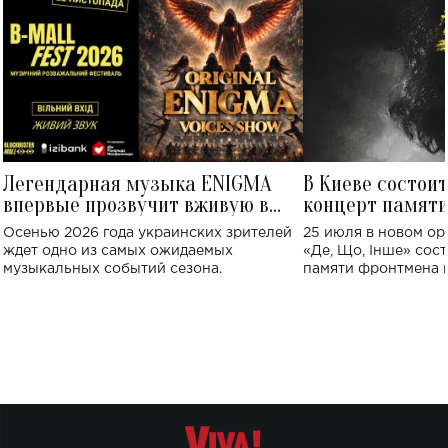
Легендарная музыка ENIGMA
В Киеве состои
впервые прозвучит вживую в
концерт памят
Украине: где состоится концерт
Клименко: более
Осенью 2026 года украинских зрителей
25 июля в новом op
исполнят песн
ждет одно из самых ожидаемых
«Де, Що, Інше» сос
музыкальных событий сезона.
памяти фронтмена
Михаила Клименко. 
особенный музыкал
посвященный артист
стало символом ис
настоящей любви.