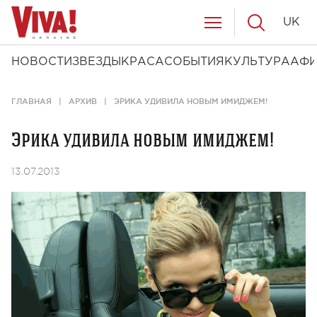
UK
НОВОСТИ
ЗВЕЗДЫ
КРАСА
СОБЫТИЯ
КУЛЬТУРА
АФ
ГЛАВНАЯ
АРХИВ
ЭРИКА УДИВИЛА НОВЫМ ИМИДЖЕМ!
Эрика удивила новым имиджем!
13.07.2013