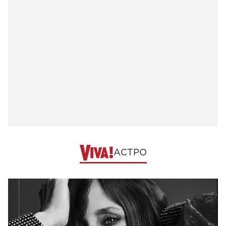
АСТРО