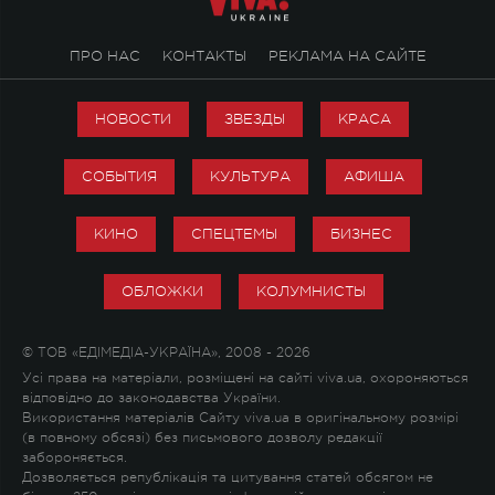
ПРО НАС
КОНТАКТЫ
РЕКЛАМА НА САЙТЕ
НОВОСТИ
ЗВЕЗДЫ
КРАСА
СОБЫТИЯ
КУЛЬТУРА
АФИША
КИНО
СПЕЦТЕМЫ
БИЗНЕС
ОБЛОЖКИ
КОЛУМНИСТЫ
© ТОВ «ЕДІМЕДІА-УКРАЇНА», 2008 - 2026
Усі права на матеріали, розміщені на сайті viva.ua, охороняються
відповідно до законодавства України.
Використання матеріалів Сайту viva.ua в оригінальному розмірі
(в повному обсязі) без письмового дозволу редакції
забороняється.
Дозволяється републікація та цитування статей обсягом не