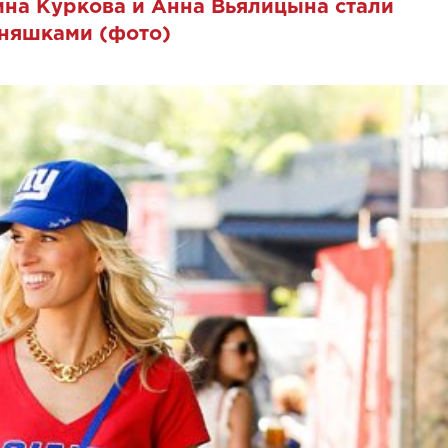
на Куркова и Анна Вьялицына стали
няшками (фото)