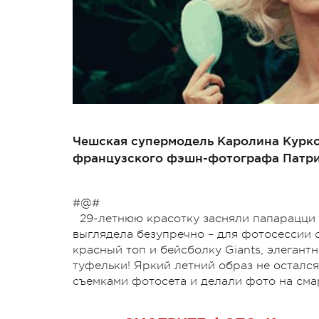
Чешская супермодель Каролина Курко
французского фэшн-фотографа Патри
#@#
29-летнюю красотку засняли папарацци 
выглядела безупречно – для фотосессии
красный топ и бейсболку Giants, элегант
туфельки! Яркий летний образ не осталс
съемками фотосета и делали фото на см