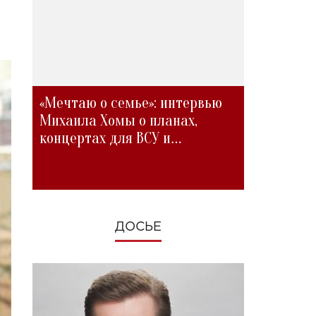
«Мечтаю о семье»: интервью
Михаила Хомы о планах,
концертах для ВСУ и
изменениях во время войны
ДОСЬЕ