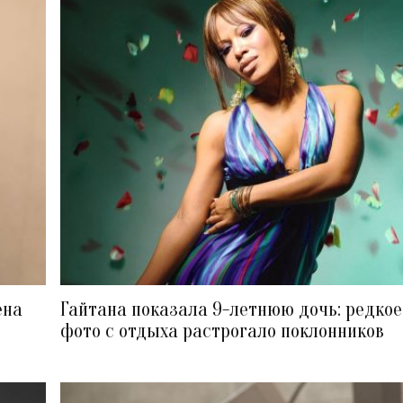
ена
Гайтана показала 9-летнюю дочь: редкое
фото с отдыха растрогало поклонников