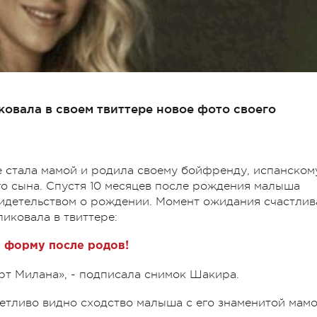
овала в своем твиттере новое фото своего
ые стала мамой и родила своему бойфренду, испанском
о сына. Спустя 10 месяцев после рождения малыша
видетельством о рождении. Момент ожидания счастлив
иковала в твиттере:
 форму после родов!
рт Милана», - подписала снимок Шакира.
четливо видно сходство малыша с его знаменитой мамо