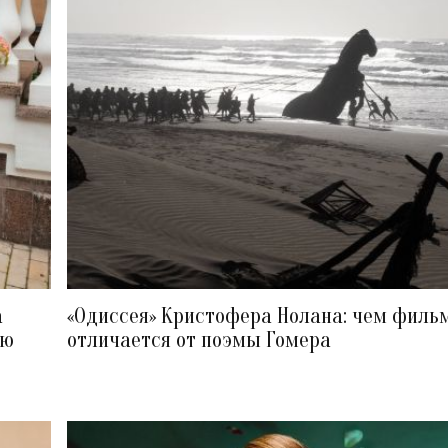
а
«Одиссея» Кристофера Нолана: чем филь
ию
отличается от поэмы Гомера