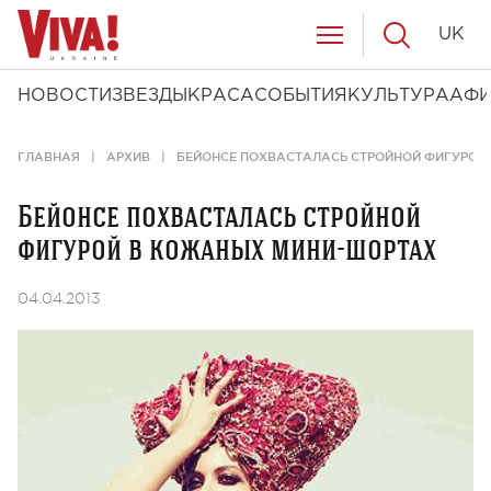
UK
НОВОСТИ
ЗВЕЗДЫ
КРАСА
СОБЫТИЯ
КУЛЬТУРА
АФ
ГЛАВНАЯ
АРХИВ
БЕЙОНСЕ ПОХВАСТАЛАСЬ СТРОЙНОЙ ФИГУРОЙ
Бейонсе похвасталась стройной
фигурой в кожаных мини-шортах
04.04.2013