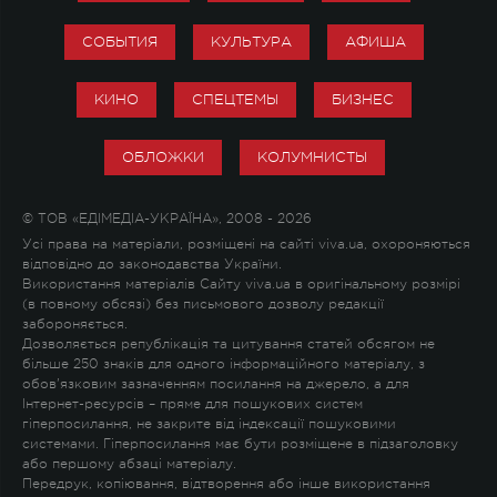
СОБЫТИЯ
КУЛЬТУРА
АФИША
КИНО
СПЕЦТЕМЫ
БИЗНЕС
ОБЛОЖКИ
КОЛУМНИСТЫ
© ТОВ «ЕДІМЕДІА-УКРАЇНА», 2008 - 2026
Усі права на матеріали, розміщені на сайті viva.ua, охороняються
відповідно до законодавства України.
Використання матеріалів Сайту viva.ua в оригінальному розмірі
(в повному обсязі) без письмового дозволу редакції
забороняється.
Дозволяється републікація та цитування статей обсягом не
більше 250 знаків для одного інформаційного матеріалу, з
обов'язковим зазначенням посилання на джерело, а для
Інтернет-ресурсів – пряме для пошукових систем
гіперпосилання, не закрите від індексації пошуковими
системами. Гіперпосилання має бути розміщене в підзаголовку
або першому абзаці матеріалу.
Передрук, копіювання, відтворення або інше використання