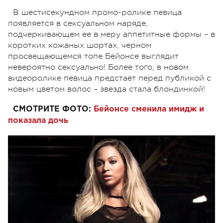
В шестисекундном промо-ролике певица
появляется в сексуальном наряде,
подчеркивающем ее в меру аппетитные формы – в
коротких кожаных шортах, черном
просвещающемся топе Бейонсе выглядит
невероятно сексуально! Более того, в новом
видеоролике певица предстает перед публикой с
новым цветом волос – звезда стала блондинкой!
СМОТРИТЕ ФОТО:
Бейонсе сменила имидж и
показала дочь