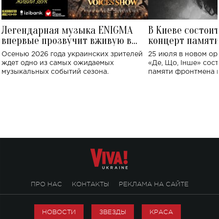
Легендарная музыка ENIGMA
В Киеве состои
впервые прозвучит вживую в
концерт памят
Украине: где состоится концерт
Клименко: более
Осенью 2026 года украинских зрителей
25 июля в новом op
исполнят песн
ждет одно из самых ожидаемых
«Де, Що, Інше» сос
музыкальных событий сезона.
памяти фронтмена
Михаила Клименко. 
особенный музыкал
посвященный артист
стало символом ис
настоящей любви.
ПРО НАС
КОНТАКТЫ
РЕКЛАМА НА САЙТЕ
НОВОСТИ
ЗВЕЗДЫ
КРАСА