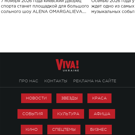
7 ноября 2026 года киевский Дворец
Осенью 2026 года у
спорта
спорта станет площадкой для большого
ждет одно из самы
сольного шоу ALENA OMARGALIEVA.
музыкальных событ
Концерт получил символичное название
«Не пьяная — влюбленная».
ПРО НАС
КОНТАКТЫ
РЕКЛАМА НА САЙТЕ
НОВОСТИ
ЗВЕЗДЫ
КРАСА
СОБЫТИЯ
КУЛЬТУРА
АФИША
КИНО
СПЕЦТЕМЫ
БИЗНЕС