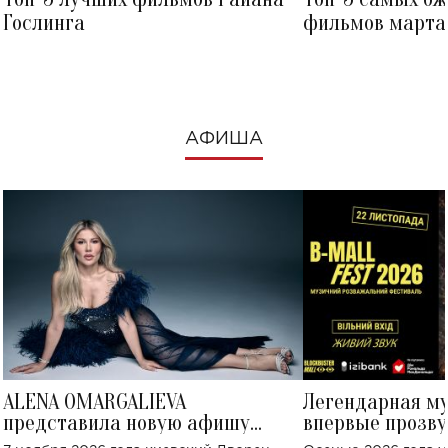
Гослинга
фильмов марта 
посмотреть в к
АФИША
ALENA OMARGALIEVA
Легендарная м
представила новую афишу
впервые прозву
большого концерта во Дворце
Украине: где со