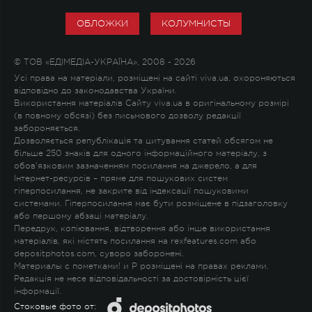
ОБЛОЖКИ
КОЛУМНИСТЫ
© ТОВ «ЕДІМЕДІА-УКРАЇНА», 2008 - 2026
Усі права на матеріали, розміщені на сайті viva.ua, охороняються
відповідно до законодавства України.
Використання матеріалів Сайту viva.ua в оригінальному розмірі
(в повному обсязі) без письмового дозволу редакції
забороняється.
Дозволяється републікація та цитування статей обсягом не
більше 250 знаків для одного інформаційного матеріалу, з
обов'язковим зазначенням посилання на джерело, а для
Інтернет-ресурсів – пряме для пошукових систем
гіперпосилання, не закрите від індексації пошуковими
системами. Гіперпосилання має бути розміщене в підзаголовку
або першому абзаці матеріалу.
Передрук, копіювання, відтворення або інше використання
матеріалів, які містять посилання на rexfeatures.com або
depositphotos.com, суворо заборонені.
Материалы с пометками
!
и
P
розміщені на правах реклами.
Редакція не несе відповідальності за достовірність цієї
інформації.
Стоковые фото от: