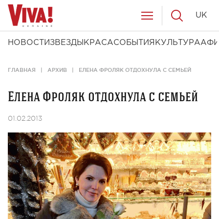
UK
НОВОСТИ
ЗВЕЗДЫ
КРАСА
СОБЫТИЯ
КУЛЬТУРА
АФ
ГЛАВНАЯ
АРХИВ
ЕЛЕНА ФРОЛЯК ОТДОХНУЛА С СЕМЬЕЙ
Елена Фроляк отдохнула с семьей
01.02.2013