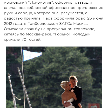
московский "Локомотив", оформил развод и
сделал возлюбленной официальное предложение
руки и сердца, которое она, разумеется, с
радостью приняла. Пара оформила брак 26 июня
2012 года, в Грибоедовском ЗАГСе Москвы.
Отмечали свадьбу на прогулочном теплоходе,
катаясь по Москва-реке. "Горько!" молодым
кричали 70 гостей.