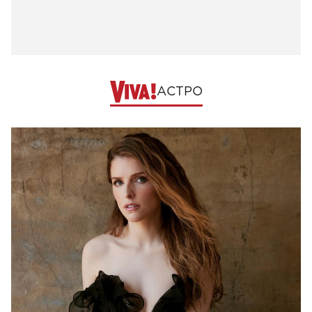
АСТРО