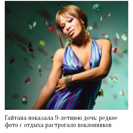
Гайтана показала 9-летнюю дочь: редкое
фото с отдыха растрогало поклонников