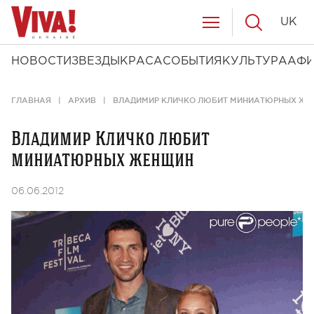
UK
НОВОСТИ
ЗВЕЗДЫ
КРАСА
СОБЫТИЯ
КУЛЬТУРА
АФ
ГЛАВНАЯ
АРХИВ
ВЛАДИМИР КЛИЧКО ЛЮБИТ МИНИАТЮРНЫХ Ж
Владимир Кличко любит
миниатюрных женщин
06.06.2012