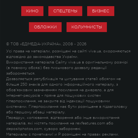
КИНО
СПЕЦТЕМЫ
БИЗНЕС
ОБЛОЖКИ
КОЛУМНИСТЫ
© ТОВ «ЕДІМЕДІА-УКРАЇНА», 2008 - 2026
Усі права на матеріали, розміщені на сайті viva.ua, охороняються
відповідно до законодавства України.
Використання матеріалів Сайту viva.ua в оригінальному розмірі
(в повному обсязі) без письмового дозволу редакції
забороняється.
Дозволяється републікація та цитування статей обсягом не
більше 250 знаків для одного інформаційного матеріалу, з
обов'язковим зазначенням посилання на джерело, а для
Інтернет-ресурсів – пряме для пошукових систем
гіперпосилання, не закрите від індексації пошуковими
системами. Гіперпосилання має бути розміщене в підзаголовку
або першому абзаці матеріалу.
Передрук, копіювання, відтворення або інше використання
матеріалів, які містять посилання на rexfeatures.com або
depositphotos.com, суворо заборонені.
Материалы с пометками
!
и
P
розміщені на правах реклами.