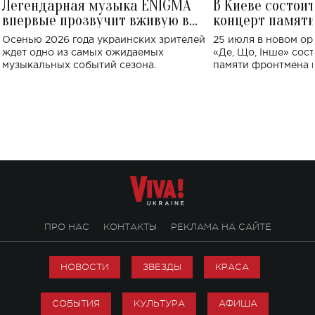
Легендарная музыка ENIGMA
В Киеве состои
впервые прозвучит вживую в
концерт памят
Украине: где состоится концерт
Клименко: более
Осенью 2026 года украинских зрителей
25 июля в новом op
исполнят песн
ждет одно из самых ожидаемых
«Де, Що, Інше» сос
музыкальных событий сезона.
памяти фронтмена
Михаила Клименко. 
особенный музыкал
посвященный артист
стало символом ис
настоящей любви.
ПРО НАС
КОНТАКТЫ
РЕКЛАМА НА САЙТЕ
НОВОСТИ
ЗВЕЗДЫ
КРАСА
СОБЫТИЯ
КУЛЬТУРА
АФИША